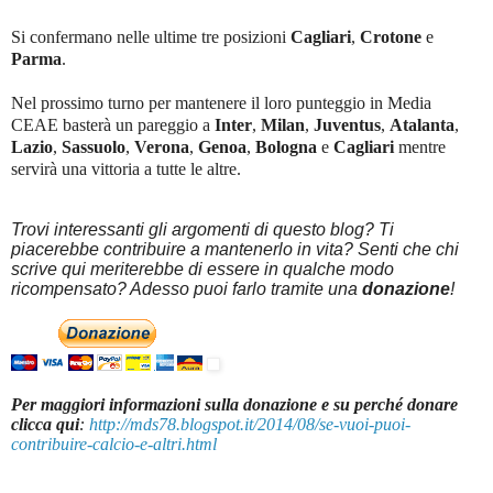
Si confermano nelle ultime tre posizioni
Cagliari
,
Crotone
e
Parma
.
Nel prossimo turno per mantenere il loro punteggio in Media
CEAE basterà un pareggio a
Inter
,
Milan
,
Juventus
,
Atalanta
,
Lazio
,
Sassuolo
,
Verona
,
Genoa
,
Bologna
e
Cagliari
mentre
servirà una vittoria a tutte le altre.
Trovi interessanti gli argomenti di questo blog? Ti
piacerebbe contribuire a mantenerlo in vita? Senti che chi
scrive qui meriterebbe di essere in qualche modo
ricompensato? Adesso puoi farlo tramite una
donazione
!
Per maggiori informazioni sulla donazione e su perché donare
clicca qui
:
http://mds78.blogspot.it/2014/08/se-vuoi-puoi-
contribuire-calcio-e-altri.html