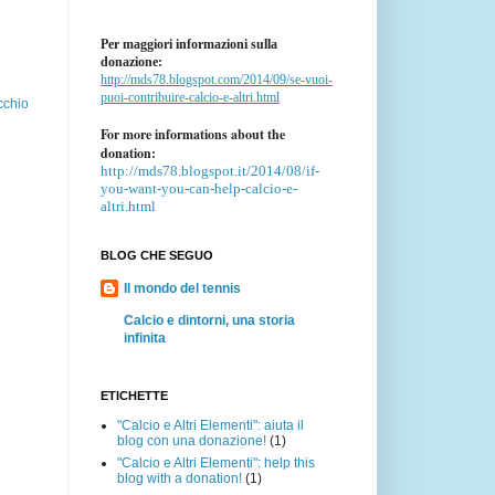
Per maggiori informazioni sulla
donazione:
http://mds78.blogspot.com/2014/09/se-vuoi-
puoi-contribuire-calcio-e-altri.html
cchio
For more informations about the
donation:
http://mds78.blogspot.it/2014/08/if-
you-want-you-can-help-calcio-e-
altri.html
BLOG CHE SEGUO
Il mondo del tennis
Calcio e dintorni, una storia
infinita
ETICHETTE
"Calcio e Altri Elementi": aiuta il
blog con una donazione!
(1)
"Calcio e Altri Elementi": help this
blog with a donation!
(1)