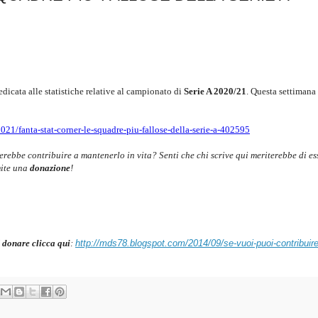
edicata alle statistiche relative al campionato di
Serie A 2020/21
.
Questa settimana
021/fanta-stat-corner-le-squadre-piu-fallose-della-serie-a-402595
cerebbe contribuire a mantenerlo in vita? Senti che chi scrive qui meriterebbe di es
mite una
donazione
!
 donare clicca qui
:
http://mds78.blogspot.com/2014/09/se-vuoi-puoi-contribuire