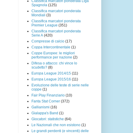
Classifica marcatori ponderata Liga
Spagnola
(125)
Classifica marcatori ponderata
Mondiali
(3)
Classifica marcatori ponderata
Premier League
(351)
Classifica marcatori ponderata
Serie A
(420)
Compresse di calcio
(17)
Coppa Intercontinentale
(1)
Coppe Europee: le migliori
performance per nazione
(2)
Difesa o attacco: chi vince lo
scudetto?
(8)
Europa League 2014/15
(11)
Europa League 2015/16
(11)
Evoluzione delle teste di serie nelle
coppe
(1)
Fair Play Finanziario
(10)
Fanta Stat Corner
(372)
Gallianismi
(16)
Gialappa's Band
(1)
Giocatori: statistiche
(64)
Le Nazionali che non esistono
(1)
Le grandi perdenti (e vincenti) delle