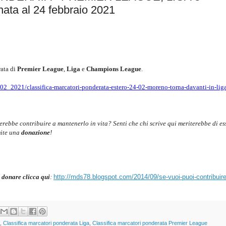
a al 24 febbraio 2021
ata di
Premier League
,
Liga
e
Champions League
.
02_2021/classifica-marcatori-ponderata-estero-24-02-moreno-torna-davanti-in-lig
cerebbe contribuire a mantenerlo in vita? Senti che chi scrive qui meriterebbe di es
mite una
donazione
!
 donare clicca qui
:
http://mds78.blogspot.com/2014/09/se-vuoi-puoi-contribuire
,
Classifica marcatori ponderata Liga
,
Classifica marcatori ponderata Premier League