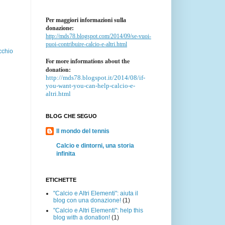
Per maggiori informazioni sulla
donazione:
http://mds78.blogspot.com/2014/09/se-vuoi-
puoi-contribuire-calcio-e-altri.html
cchio
For more informations about the
donation:
http://mds78.blogspot.it/2014/08/if-
you-want-you-can-help-calcio-e-
altri.html
BLOG CHE SEGUO
Il mondo del tennis
Calcio e dintorni, una storia
infinita
ETICHETTE
"Calcio e Altri Elementi": aiuta il
blog con una donazione!
(1)
"Calcio e Altri Elementi": help this
blog with a donation!
(1)