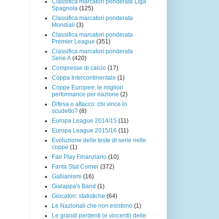
Classifica marcatori ponderata Liga
Spagnola
(125)
Classifica marcatori ponderata
Mondiali
(3)
Classifica marcatori ponderata
Premier League
(351)
Classifica marcatori ponderata
Serie A
(420)
Compresse di calcio
(17)
Coppa Intercontinentale
(1)
Coppe Europee: le migliori
performance per nazione
(2)
Difesa o attacco: chi vince lo
scudetto?
(8)
Europa League 2014/15
(11)
Europa League 2015/16
(11)
Evoluzione delle teste di serie nelle
coppe
(1)
Fair Play Finanziario
(10)
Fanta Stat Corner
(372)
Gallianismi
(16)
Gialappa's Band
(1)
Giocatori: statistiche
(64)
Le Nazionali che non esistono
(1)
Le grandi perdenti (e vincenti) delle