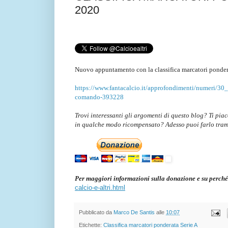
2020
Nuovo appuntamento con la classifica marcatori ponder
https://www.fantacalcio.it/approfondimenti/numeri/30_0
comando-393228
Trovi interessanti gli argomenti di questo blog? Ti pia
in qualche modo ricompensato? Adesso puoi farlo tra
Per maggiori informazioni sulla donazione e su perché
calcio-e-altri.html
Pubblicato da
Marco De Santis
alle
10:07
Etichette:
Classifica marcatori ponderata Serie A