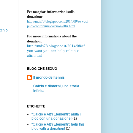
Per maggiori informazioni sulla
donazione:
http://mds78.blogspot.com/2014/09/se-vuoi-
puoi-contribuire-calcio-e-altri.html
cchio
For more informations about the
donation:
http://mds78.blogspot.it/2014/08/if-
you-want-you-can-help-calcio-e-
altri.html
BLOG CHE SEGUO
Il mondo del tennis
Calcio e dintorni, una storia
infinita
ETICHETTE
"Calcio e Altri Elementi": aiuta il
blog con una donazione!
(1)
"Calcio e Altri Elementi": help this
blog with a donation!
(1)