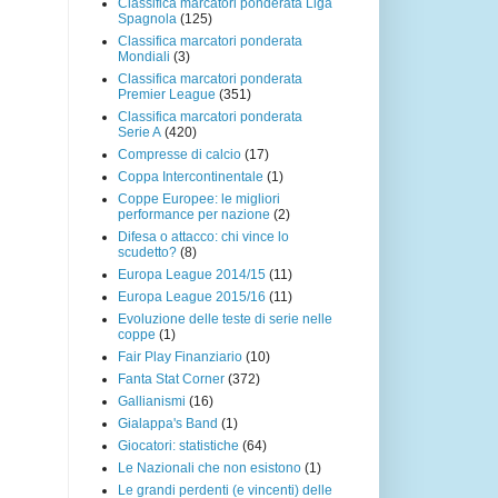
Classifica marcatori ponderata Liga
Spagnola
(125)
Classifica marcatori ponderata
Mondiali
(3)
Classifica marcatori ponderata
Premier League
(351)
Classifica marcatori ponderata
Serie A
(420)
Compresse di calcio
(17)
Coppa Intercontinentale
(1)
Coppe Europee: le migliori
performance per nazione
(2)
Difesa o attacco: chi vince lo
scudetto?
(8)
Europa League 2014/15
(11)
Europa League 2015/16
(11)
Evoluzione delle teste di serie nelle
coppe
(1)
Fair Play Finanziario
(10)
Fanta Stat Corner
(372)
Gallianismi
(16)
Gialappa's Band
(1)
Giocatori: statistiche
(64)
Le Nazionali che non esistono
(1)
Le grandi perdenti (e vincenti) delle