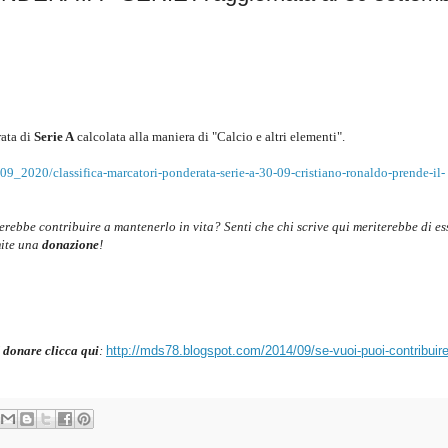
ata di
Serie A
c
alcolata alla maniera di "Calcio e altri elementi".
9_2020/classifica-marcatori-ponderata-serie-a-30-09-cristiano-ronaldo-prende-il-
cerebbe contribuire a mantenerlo in vita? Senti che chi scrive qui meriterebbe di es
mite una
donazione
!
 donare clicca qui
:
http://mds78.blogspot.com/2014/09/se-vuoi-puoi-contribuire