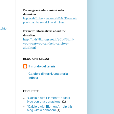
Per maggiori informazioni sulla
donazione:
http://mds78.blogspot.com/2014/09/se-vuoi-
puoi-contribuire-calcio-e-altri.html
cchio
For more informations about the
donation:
http://mds78.blogspot.it/2014/08/if-
you-want-you-can-help-calcio-e-
altri.html
BLOG CHE SEGUO
Il mondo del tennis
Calcio e dintorni, una storia
infinita
ETICHETTE
"Calcio e Altri Elementi": aiuta il
blog con una donazione!
(1)
"Calcio e Altri Elementi": help this
blog with a donation!
(1)