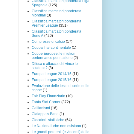
Classifica marcatori ponderata Liga
Spagnola
(125)
Classifica marcatori ponderata
Mondiali
(3)
Classifica marcatori ponderata
Premier League
(351)
Classifica marcatori ponderata
Serie A
(420)
Compresse di calcio
(17)
Coppa Intercontinentale
(1)
Coppe Europee: le migliori
performance per nazione
(2)
Difesa o attacco: chi vince lo
scudetto?
(8)
Europa League 2014/15
(11)
Europa League 2015/16
(11)
Evoluzione delle teste di serie nelle
coppe
(1)
Fair Play Finanziario
(10)
Fanta Stat Corner
(372)
Gallianismi
(16)
Gialappa's Band
(1)
Giocatori: statistiche
(64)
Le Nazionali che non esistono
(1)
Le grandi perdenti (e vincenti) delle