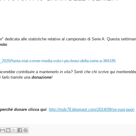
er" dedicata alle statistiche relative al campionato di Serie A.
Questa settima
voto
:
4_2020/fanta-stat-corner-media-voto-i-piu-bravi-della-serie-a-384185
iacerebbe contribuire a mantenerlo in vita? Senti che chi scrive qui meriterebb
farlo tramite una
donazione
!
perché donare clicca qui
:
http://mds78.blogspot.com/2014/09/se-vuoi-puoi-