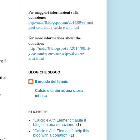
Per maggiori informazioni sulla
donazione:
http://mds78.blogspot.com/2014/09/se-vuoi-
puoi-contribuire-calcio-e-altri.html
For more informations about the
donation:
http://mds78.blogspot.it/2014/08/if-
you-want-you-can-help-calcio-e-
altri.html
o il
BLOG CHE SEGUO
ti e
Il mondo del tennis
Calcio e dintorni, una storia
a
infinita
ETICHETTE
"Calcio e Altri Elementi": aiuta il
blog con una donazione!
(1)
"Calcio e Altri Elementi": help this
blog with a donation!
(1)
e di