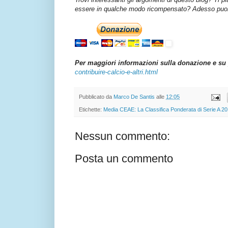
essere in qualche modo ricompensato? Adesso puoi 
Per maggiori informazioni sulla donazione e su 
contribuire-calcio-e-altri.html
Pubblicato da
Marco De Santis
alle
12:05
Etichette:
Media CEAE: La Classifica Ponderata di Serie A 2
Nessun commento:
Posta un commento