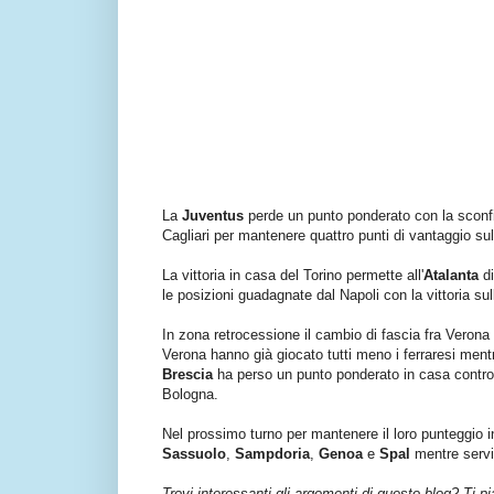
La
Juventus
perde un punto ponderato con la sconfit
Cagliari per mantenere quattro punti di vantaggio su
La vittoria in casa del Torino permette all'
Atalanta
di
le posizioni guadagnate dal Napoli con la vittoria s
In zona retrocessione il cambio di fascia fra Veron
Verona hanno già giocato tutti meno i ferraresi men
Brescia
ha perso un punto ponderato in casa contro i
Bologna.
Nel prossimo turno per mantenere il loro punteggio
Sassuolo
,
Sampdoria
,
Genoa
e
Spal
mentre servir
Trovi interessanti gli argomenti di questo blog? Ti p