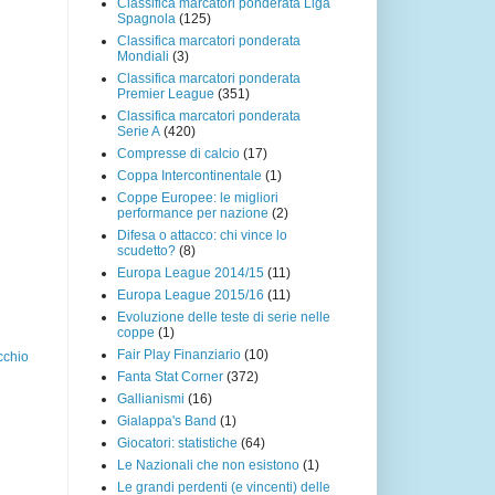
Classifica marcatori ponderata Liga
Spagnola
(125)
Classifica marcatori ponderata
Mondiali
(3)
Classifica marcatori ponderata
Premier League
(351)
Classifica marcatori ponderata
Serie A
(420)
Compresse di calcio
(17)
Coppa Intercontinentale
(1)
Coppe Europee: le migliori
performance per nazione
(2)
Difesa o attacco: chi vince lo
scudetto?
(8)
Europa League 2014/15
(11)
Europa League 2015/16
(11)
Evoluzione delle teste di serie nelle
coppe
(1)
Fair Play Finanziario
(10)
cchio
Fanta Stat Corner
(372)
Gallianismi
(16)
Gialappa's Band
(1)
Giocatori: statistiche
(64)
Le Nazionali che non esistono
(1)
Le grandi perdenti (e vincenti) delle