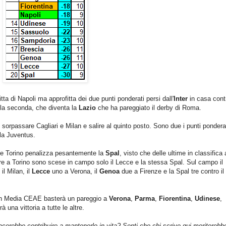
ta di Napoli ma approfitta dei due punti ponderati persi dall'
Inter
in casa contr
lla seconda, che diventa la
Lazio
che ha pareggiato il derby di Roma.
 sorpassare Cagliari e Milan e salire al quinto posto. Sono due i punti pondera
ulla Juventus.
a e Torino penalizza pesantemente la
Spal
, visto che delle ultime in classifica 
tre a Torino sono scese in campo solo il Lecce e la stessa Spal. Sul campo il
l Milan, il
Lecce
uno a Verona, il
Genoa
due a Firenze e la Spal tre contro il
 in Media CEAE basterà un pareggio a
Verona
,
Parma
,
Fiorentina
,
Udinese
,
à una vittoria a tutte le altre.
iacerebbe contribuire a mantenerlo in vita? Senti che chi scrive qui meriterebb