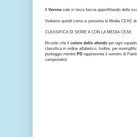
Il
Verona
sale in terza fascia approfittando della sco
Vediamo quindi come si presenta la Media CEAE do
CLASSIFICA DI SERIE A CON LA MEDIA CEAE
Ricordo che il
colore dello sfondo
per ogni squadra 
classifica in ordine alfabetico. Inoltre, per esemplif
punteggio mentre
PD
rappresenta il numero di Partite
campionato).