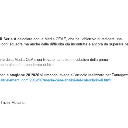
di Serie A
calcolata con la Media CEAE, che ha l’obiettivo di redigere una
a ogni squadra ma anche delle difficoltà già incontrate e ancora da superare p
ione
della Media CEAE qui trovate l’articolo introduttivo della prima
e-la-classifica-ponderata-di.html
per la
stagione 2019/20
vi rimando invece all’articolo realizzato per Fantagaz
ealtrielementi.com/2019/07/media-ceae-analisi-del-calendario-di.html
 Lazio, Atalanta