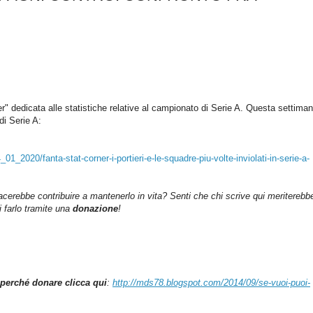
er" dedicata alle statistiche relative al campionato di Serie A.
Questa settimana
di Serie A:
1_2020/fanta-stat-corner-i-portieri-e-le-squadre-piu-volte-inviolati-in-serie-a-
iacerebbe contribuire a mantenerlo in vita? Senti che chi scrive qui meriterebb
farlo tramite una
donazione
!
perché donare clicca qui
:
http://mds78.blogspot.com/2014/09/se-vuoi-puoi-