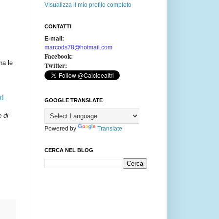
Visualizza il mio profilo completo
CONTATTI
E-mail:
marcods78@hotmail.com
Facebook:
na le
Twitter:
01
GOOGLE TRANSLATE
e di
Powered by
Translate
CERCA NEL BLOG