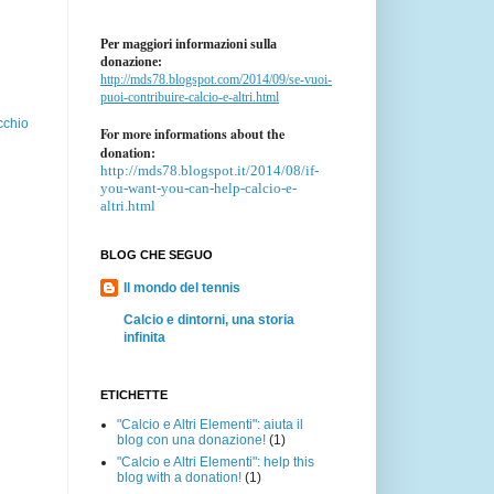
Per maggiori informazioni sulla
donazione:
http://mds78.blogspot.com/2014/09/se-vuoi-
puoi-contribuire-calcio-e-altri.html
cchio
For more informations about the
donation:
http://mds78.blogspot.it/2014/08/if-
you-want-you-can-help-calcio-e-
altri.html
BLOG CHE SEGUO
Il mondo del tennis
Calcio e dintorni, una storia
infinita
ETICHETTE
"Calcio e Altri Elementi": aiuta il
blog con una donazione!
(1)
"Calcio e Altri Elementi": help this
blog with a donation!
(1)