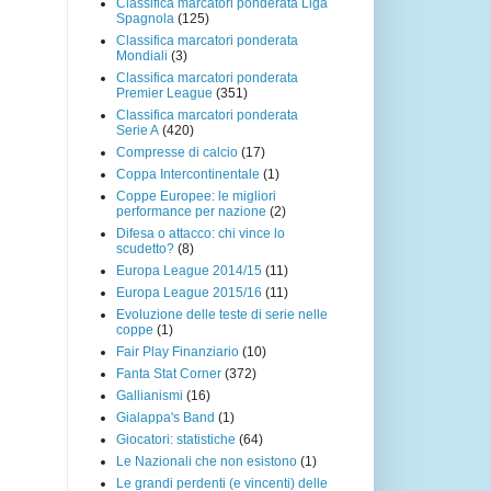
Classifica marcatori ponderata Liga
Spagnola
(125)
Classifica marcatori ponderata
Mondiali
(3)
Classifica marcatori ponderata
Premier League
(351)
Classifica marcatori ponderata
Serie A
(420)
Compresse di calcio
(17)
Coppa Intercontinentale
(1)
Coppe Europee: le migliori
performance per nazione
(2)
Difesa o attacco: chi vince lo
scudetto?
(8)
Europa League 2014/15
(11)
Europa League 2015/16
(11)
Evoluzione delle teste di serie nelle
coppe
(1)
Fair Play Finanziario
(10)
Fanta Stat Corner
(372)
Gallianismi
(16)
Gialappa's Band
(1)
Giocatori: statistiche
(64)
Le Nazionali che non esistono
(1)
Le grandi perdenti (e vincenti) delle