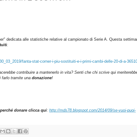
r" dedicata alle statistiche relative al campionato di Serie A.
Questa settima
tuiti
:
0_03_2019/fanta-stat-corner-i-piu-sostituiti-e-i-primi-cambi-delle-20-di-a-3651
iacerebbe contribuire a mantenerlo in vita? Senti che chi scrive qui meriterebb
farlo tramite una
donazione
!
perché donare clicca qui
:
http://mds78.blogspot.com/2014/09/se-vuoi-puoi-