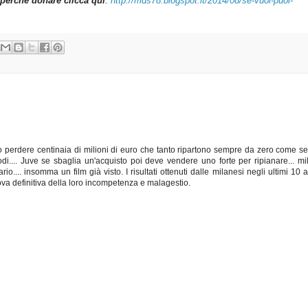
perché donare clicca qui
:
http://mds78.blogspot.it/2014/08/se-vuoi-puoi-
o perdere centinaia di milioni di euro che tanto ripartono sempre da zero come se
odi.... Juve se sbaglia un'acquisto poi deve vendere uno forte per ripianare... mi
... insomma un film già visto. I risultati ottenuti dalle milanesi negli ultimi 10 a
ova definitiva della loro incompetenza e malagestio.