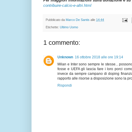
Per maggiori informazioni sulla donazione e su 
contribuire-calcio-e-altri.html
Pubblicato da
Marco De Santis
alle
14:44
Etichette:
Ultimo Uomo
1 commento:
Unknown
16 ottobre 2018 alle ore 19:14
Milan e Inter sono sempre le stesse... posson
fosse e UEFA gli lascia fare i loro porci com
invece da sempre campano di doping finanziario.
rapporto alle risorse a disposizione sono la pr
Rispondi