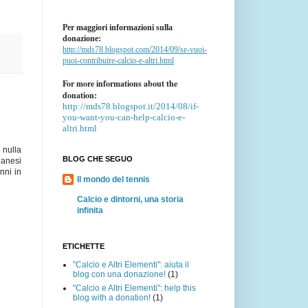
Per maggiori informazioni sulla
donazione:
http://mds78.blogspot.com/2014/09/se-vuoi-
puoi-contribuire-calcio-e-altri.html
For more informations about the
donation:
http://mds78.blogspot.it/2014/08/if-
you-want-you-can-help-calcio-e-
altri.html
 nulla
BLOG CHE SEGUO
lanesi
nni in
Il mondo del tennis
Calcio e dintorni, una storia
infinita
ETICHETTE
"Calcio e Altri Elementi": aiuta il
blog con una donazione!
(1)
"Calcio e Altri Elementi": help this
blog with a donation!
(1)