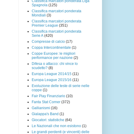
Classifica marcatori ponderata Liga
Spagnola
(125)
Classifica marcatori ponderata
Mondiali
(3)
Classifica marcatori ponderata
Premier League
(351)
Classifica marcatori ponderata
Serie A
(420)
Compresse di calcio
(17)
Coppa Intercontinentale
(1)
Coppe Europee: le migliori
performance per nazione
(2)
Difesa o attacco: chi vince lo
scudetto?
(8)
Europa League 2014/15
(11)
Europa League 2015/16
(11)
Evoluzione delle teste di serie nelle
coppe
(1)
Fair Play Finanziario
(10)
Fanta Stat Corner
(372)
Gallianismi
(16)
Gialappa's Band
(1)
Giocatori: statistiche
(64)
Le Nazionali che non esistono
(1)
Le grandi perdenti (e vincenti) delle