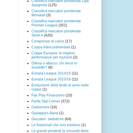
Classifica marcatori ponderata Liga
Spagnola
(125)
Classifica marcatori ponderata
Mondiali
(3)
Classifica marcatori ponderata
Premier League
(351)
Classifica marcatori ponderata
Serie A
(420)
Compresse di calcio
(17)
Coppa Intercontinentale
(1)
Coppe Europee: le migliori
performance per nazione
(2)
Difesa o attacco: chi vince lo
scudetto?
(8)
Europa League 2014/15
(11)
Europa League 2015/16
(11)
Evoluzione delle teste di serie nelle
coppe
(1)
Fair Play Finanziario
(10)
Fanta Stat Corner
(372)
Gallianismi
(16)
Gialappa's Band
(1)
Giocatori: statistiche
(64)
Le Nazionali che non esistono
(1)
Le grandi perdenti (e vincenti) delle