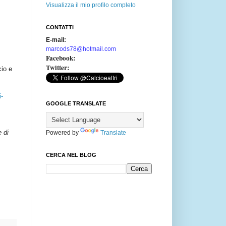
Visualizza il mio profilo completo
CONTATTI
E-mail:
marcods78@hotmail.com
Facebook:
Twitter:
cio e
i-
GOOGLE TRANSLATE
e di
Powered by
Translate
CERCA NEL BLOG