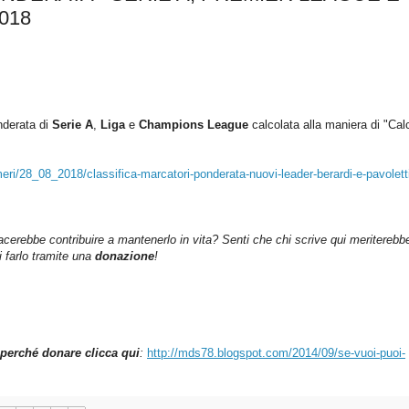
2018
nderata di
Serie A
,
Liga
e
Champions League
c
alcolata alla maniera di "Cal
i/28_08_2018/classifica-marcatori-ponderata-nuovi-leader-berardi-e-pavolett
iacerebbe contribuire a mantenerlo in vita? Senti che chi scrive qui meriterebb
farlo tramite una
donazione
!
perché donare clicca qui
:
http://mds78.blogspot.com/2014/09/se-vuoi-puoi-