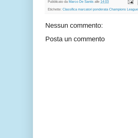
Pubblicato da
Marco De Santis
alle
14:03
Etichette:
Classifica marcatori ponderata Champions League
Nessun commento:
Posta un commento