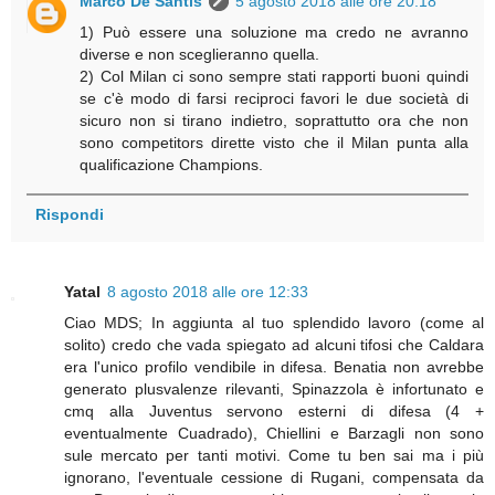
Marco De Santis
5 agosto 2018 alle ore 20:18
1) Può essere una soluzione ma credo ne avranno
diverse e non sceglieranno quella.
2) Col Milan ci sono sempre stati rapporti buoni quindi
se c'è modo di farsi reciproci favori le due società di
sicuro non si tirano indietro, soprattutto ora che non
sono competitors dirette visto che il Milan punta alla
qualificazione Champions.
Rispondi
Yatal
8 agosto 2018 alle ore 12:33
Ciao MDS; In aggiunta al tuo splendido lavoro (come al
solito) credo che vada spiegato ad alcuni tifosi che Caldara
era l'unico profilo vendibile in difesa. Benatia non avrebbe
generato plusvalenze rilevanti, Spinazzola è infortunato e
cmq alla Juventus servono esterni di difesa (4 +
eventualmente Cuadrado), Chiellini e Barzagli non sono
sule mercato per tanti motivi. Come tu ben sai ma i più
ignorano, l'eventuale cessione di Rugani, compensata da