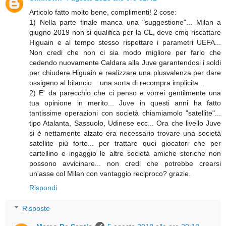
Articolo fatto molto bene, complimenti! 2 cose:
1) Nella parte finale manca una "suggestione"... Milan a
giugno 2019 non si qualifica per la CL, deve cmq riscattare
Higuain e al tempo stesso rispettare i parametri UEFA...
Non credi che non ci sia modo migliore per farlo che
cedendo nuovamente Caldara alla Juve garantendosi i soldi
per chiudere Higuain e realizzare una plusvalenza per dare
ossigeno al bilancio... una sorta di recompra implicita...
2) E' da parecchio che ci penso e vorrei gentilmente una
tua opinione in merito... Juve in questi anni ha fatto
tantissime operazioni con società chiamiamolo "satellite"...
tipo Atalanta, Sassuolo, Udinese ecc... Ora che livello Juve
si è nettamente alzato era necessario trovare una società
satellite più forte... per trattare quei giocatori che per
cartellino e ingaggio le altre società amiche storiche non
possono avvicinare... non credi che potrebbe crearsi
un'asse col Milan con vantaggio reciproco? grazie.
Rispondi
Risposte