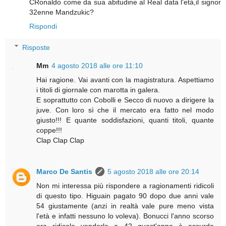
CRonaldo come da sua abitudine al Real data l'età,il signor
32enne Mandzukic?
Rispondi
Risposte
Mm
4 agosto 2018 alle ore 11:10
Hai ragione. Vai avanti con la magistratura. Aspettiamo
i titoli di giornale con marotta in galera.
E soprattutto con Cobolli e Secco di nuovo a dirigere la
juve. Con loro sì che il mercato era fatto nel modo
giusto!!! E quante soddisfazioni, quanti titoli, quante
coppe!!!
Clap Clap Clap
Marco De Santis
5 agosto 2018 alle ore 20:14
Non mi interessa più rispondere a ragionamenti ridicoli
di questo tipo. Higuain pagato 90 dopo due anni vale
54 giustamente (anzi in realtà vale pure meno vista
l'età e infatti nessuno lo voleva). Bonucci l'anno scorso
era ridicolo venderlo a 42 quest'anno è assurdo