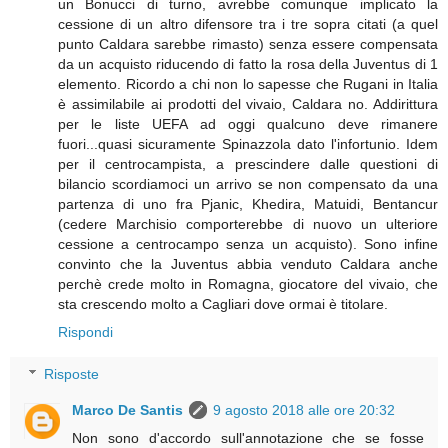
un Bonucci di turno, avrebbe comunque implicato la
cessione di un altro difensore tra i tre sopra citati (a quel
punto Caldara sarebbe rimasto) senza essere compensata
da un acquisto riducendo di fatto la rosa della Juventus di 1
elemento. Ricordo a chi non lo sapesse che Rugani in Italia
è assimilabile ai prodotti del vivaio, Caldara no. Addirittura
per le liste UEFA ad oggi qualcuno deve rimanere
fuori...quasi sicuramente Spinazzola dato l'infortunio. Idem
per il centrocampista, a prescindere dalle questioni di
bilancio scordiamoci un arrivo se non compensato da una
partenza di uno fra Pjanic, Khedira, Matuidi, Bentancur
(cedere Marchisio comporterebbe di nuovo un ulteriore
cessione a centrocampo senza un acquisto). Sono infine
convinto che la Juventus abbia venduto Caldara anche
perchè crede molto in Romagna, giocatore del vivaio, che
sta crescendo molto a Cagliari dove ormai è titolare.
Rispondi
Risposte
Marco De Santis
9 agosto 2018 alle ore 20:32
Non sono d'accordo sull'annotazione che se fosse