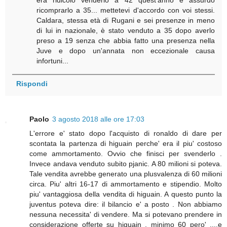
ricomprarlo a 35... mettetevi d'accordo con voi stessi.
Caldara, stessa età di Rugani e sei presenze in meno
di lui in nazionale, è stato venduto a 35 dopo averlo
preso a 19 senza che abbia fatto una presenza nella
Juve e dopo un'annata non eccezionale causa
infortuni...
Rispondi
Paolo
3 agosto 2018 alle ore 17:03
L'errore e' stato dopo l'acquisto di ronaldo di dare per
scontata la partenza di higuain perche' era il piu' costoso
come ammortamento. Ovvio che finisci per svenderlo .
Invece andava venduto subito pjanic. A 80 milioni si poteva.
Tale vendita avrebbe generato una plusvalenza di 60 milioni
circa. Piu' altri 16-17 di ammortamento e stipendio. Molto
piu' vantaggiosa della vendita di higuain. A questo punto la
juventus poteva dire: il bilancio e' a posto . Non abbiamo
nessuna necessita' di vendere. Ma si potevano prendere in
considerazione offerte su higuain , minimo 60 pero' ....e