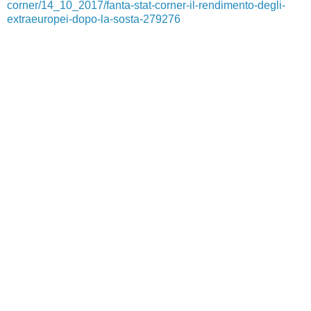
corner/14_10_2017/fanta-stat-corner-il-rendimento-degli-
extraeuropei-dopo-la-sosta-279276