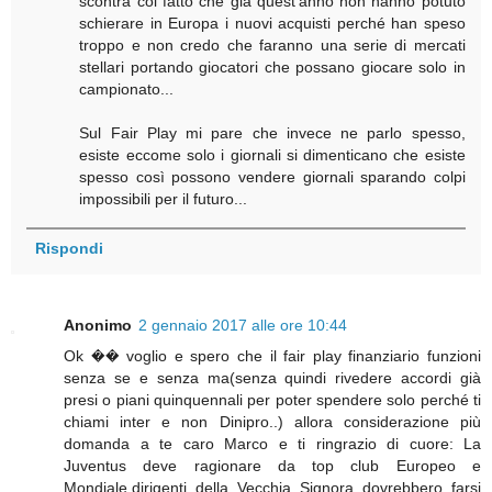
scontra col fatto che già quest'anno non hanno potuto
schierare in Europa i nuovi acquisti perché han speso
troppo e non credo che faranno una serie di mercati
stellari portando giocatori che possano giocare solo in
campionato...
Sul Fair Play mi pare che invece ne parlo spesso,
esiste eccome solo i giornali si dimenticano che esiste
spesso così possono vendere giornali sparando colpi
impossibili per il futuro...
Rispondi
Anonimo
2 gennaio 2017 alle ore 10:44
Ok �� voglio e spero che il fair play finanziario funzioni
senza se e senza ma(senza quindi rivedere accordi già
presi o piani quinquennali per poter spendere solo perché ti
chiami inter e non Dinipro..) allora considerazione più
domanda a te caro Marco e ti ringrazio di cuore: La
Juventus deve ragionare da top club Europeo e
Mondiale,dirigenti della Vecchia Signora dovrebbero farsi