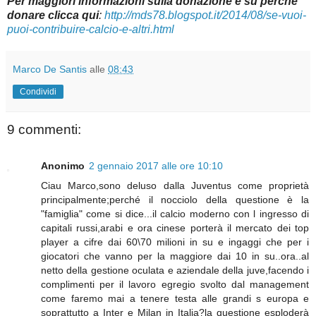
Per maggiori informazioni sulla donazione e su perché
donare clicca qui
:
http://mds78.blogspot.it/2014/08/se-vuoi-
puoi-contribuire-calcio-e-altri.html
Marco De Santis
alle
08:43
Condividi
9 commenti:
Anonimo
2 gennaio 2017 alle ore 10:10
Ciau Marco,sono deluso dalla Juventus come proprietà
principalmente;perché il nocciolo della questione è la
"famiglia" come si dice...il calcio moderno con l ingresso di
capitali russi,arabi e ora cinese porterà il mercato dei top
player a cifre dai 60\70 milioni in su e ingaggi che per i
giocatori che vanno per la maggiore dai 10 in su..ora..al
netto della gestione oculata e aziendale della juve,facendo i
complimenti per il lavoro egregio svolto dal management
come faremo mai a tenere testa alle grandi s europa e
soprattutto a Inter e Milan in Italia?la questione esploderà