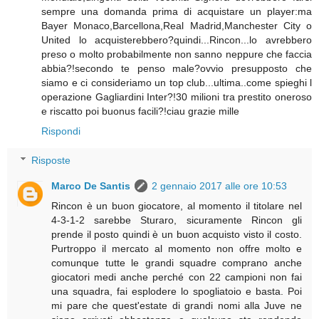
sempre una domanda prima di acquistare un player:ma
Bayer Monaco,Barcellona,Real Madrid,Manchester City o
United lo acquisterebbero?quindi...Rincon...lo avrebbero
preso o molto probabilmente non sanno neppure che faccia
abbia?!secondo te penso male?ovvio presupposto che
siamo e ci consideriamo un top club...ultima..come spieghi l
operazione Gagliardini Inter?!30 milioni tra prestito oneroso
e riscatto poi buonus facili?!ciau grazie mille
Rispondi
Risposte
Marco De Santis
2 gennaio 2017 alle ore 10:53
Rincon è un buon giocatore, al momento il titolare nel
4-3-1-2 sarebbe Sturaro, sicuramente Rincon gli
prende il posto quindi è un buon acquisto visto il costo.
Purtroppo il mercato al momento non offre molto e
comunque tutte le grandi squadre comprano anche
giocatori medi anche perché con 22 campioni non fai
una squadra, fai esplodere lo spogliatoio e basta. Poi
mi pare che quest'estate di grandi nomi alla Juve ne