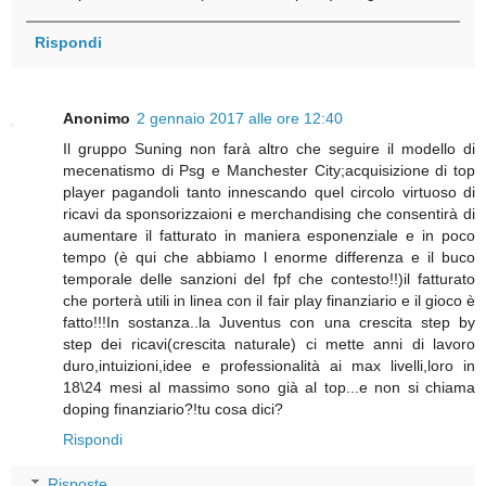
Rispondi
Anonimo
2 gennaio 2017 alle ore 12:40
Il gruppo Suning non farà altro che seguire il modello di
mecenatismo di Psg e Manchester City;acquisizione di top
player pagandoli tanto innescando quel circolo virtuoso di
ricavi da sponsorizzaioni e merchandising che consentirà di
aumentare il fatturato in maniera esponenziale e in poco
tempo (è qui che abbiamo l enorme differenza e il buco
temporale delle sanzioni del fpf che contesto!!)il fatturato
che porterà utili in linea con il fair play finanziario e il gioco è
fatto!!!In sostanza..la Juventus con una crescita step by
step dei ricavi(crescita naturale) ci mette anni di lavoro
duro,intuizioni,idee e professionalità ai max livelli,loro in
18\24 mesi al massimo sono già al top...e non si chiama
doping finanziario?!tu cosa dici?
Rispondi
Risposte