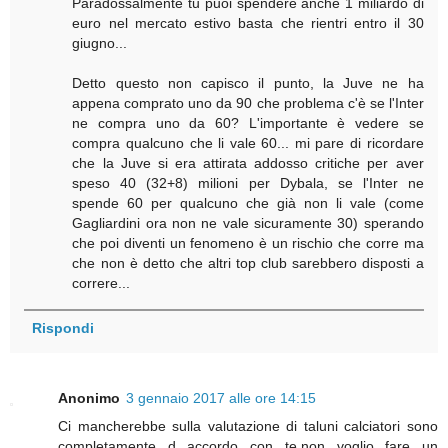
Paradossalmente tu puoi spendere anche 1 miliardo di
euro nel mercato estivo basta che rientri entro il 30
giugno...
Detto questo non capisco il punto, la Juve ne ha
appena comprato uno da 90 che problema c'è se l'Inter
ne compra uno da 60? L'importante è vedere se
compra qualcuno che li vale 60... mi pare di ricordare
che la Juve si era attirata addosso critiche per aver
speso 40 (32+8) milioni per Dybala, se l'Inter ne
spende 60 per qualcuno che già non li vale (come
Gagliardini ora non ne vale sicuramente 30) sperando
che poi diventi un fenomeno è un rischio che corre ma
che non è detto che altri top club sarebbero disposti a
correre...
Rispondi
Anonimo
3 gennaio 2017 alle ore 14:15
Ci mancherebbe sulla valutazione di taluni calciatori sono
completamente d accordo con te,non voglio fare un