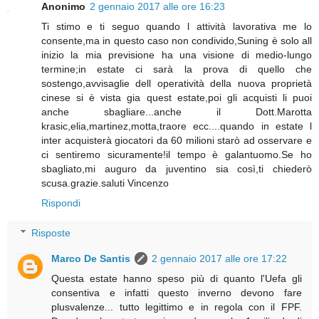
Anonimo
2 gennaio 2017 alle ore 16:23
Ti stimo e ti seguo quando l attività lavorativa me lo
consente,ma in questo caso non condivido,Suning è solo all
inizio la mia previsione ha una visione di medio-lungo
termine;in estate ci sarà la prova di quello che
sostengo,avvisaglie dell operatività della nuova proprietà
cinese si è vista gia quest estate,poi gli acquisti li puoi
anche sbagliare...anche il Dott.Marotta
krasic,elia,martinez,motta,traore ecc....quando in estate l
inter acquisterà giocatori da 60 milioni starò ad osservare e
ci sentiremo sicuramente!il tempo è galantuomo.Se ho
sbagliato,mi auguro da juventino sia così,ti chiederò
scusa.grazie.saluti Vincenzo
Rispondi
Risposte
Marco De Santis
2 gennaio 2017 alle ore 17:22
Questa estate hanno speso più di quanto l'Uefa gli
consentiva e infatti questo inverno devono fare
plusvalenze... tutto legittimo e in regola con il FPF.