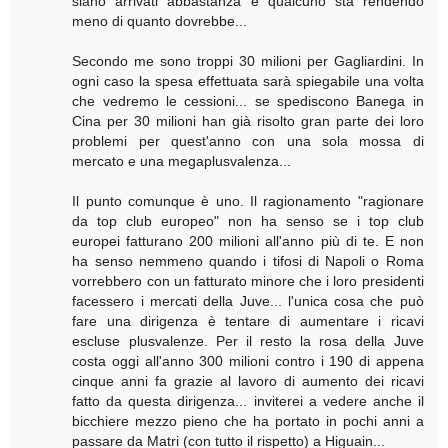
siano arrivati abbastanza e qualcuno sta rendendo
meno di quanto dovrebbe...
Secondo me sono troppi 30 milioni per Gagliardini. In
ogni caso la spesa effettuata sarà spiegabile una volta
che vedremo le cessioni... se spediscono Banega in
Cina per 30 milioni han già risolto gran parte dei loro
problemi per quest'anno con una sola mossa di
mercato e una megaplusvalenza...
Il punto comunque è uno. Il ragionamento "ragionare
da top club europeo" non ha senso se i top club
europei fatturano 200 milioni all'anno più di te. E non
ha senso nemmeno quando i tifosi di Napoli o Roma
vorrebbero con un fatturato minore che i loro presidenti
facessero i mercati della Juve... l'unica cosa che può
fare una dirigenza è tentare di aumentare i ricavi
escluse plusvalenze. Per il resto la rosa della Juve
costa oggi all'anno 300 milioni contro i 190 di appena
cinque anni fa grazie al lavoro di aumento dei ricavi
fatto da questa dirigenza... inviterei a vedere anche il
bicchiere mezzo pieno che ha portato in pochi anni a
passare da Matri (con tutto il rispetto) a Higuain...