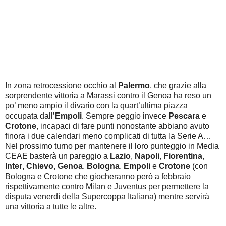
In zona retrocessione occhio al
Palermo
, che grazie alla
sorprendente vittoria a Marassi contro il Genoa ha reso un
po’ meno ampio il divario con la quart’ultima piazza
occupata dall’
Empoli
. Sempre peggio invece
Pescara
e
Crotone
, incapaci di fare punti nonostante abbiano avuto
finora i due calendari meno complicati di tutta la Serie A…
Nel prossimo turno per mantenere il loro punteggio in Media
CEAE basterà un pareggio a
Lazio
,
Napoli
,
Fiorentina
,
Inter
,
Chievo
,
Genoa
,
Bologna
,
Empoli
e
Crotone
(con
Bologna e Crotone che giocheranno però a febbraio
rispettivamente contro Milan e Juventus per permettere la
disputa venerdì della Supercoppa Italiana) mentre servirà
una vittoria a tutte le altre.