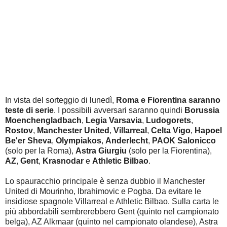
In vista del sorteggio di lunedì,
Roma e Fiorentina saranno
teste di serie
. I possibili avversari saranno quindi
Borussia
Moenchengladbach
,
Legia Varsavia
,
Ludogorets
,
Rostov
,
Manchester United
,
Villarreal
,
Celta Vigo
,
Hapoel
Be'er Sheva
,
Olympiakos
,
Anderlecht
,
PAOK Salonicco
(solo per la Roma),
Astra Giurgiu
(solo per la Fiorentina),
AZ
,
Gent
,
Krasnodar
e
Athletic Bilbao
.
Lo spauracchio principale è senza dubbio il Manchester
United di Mourinho, Ibrahimovic e Pogba. Da evitare le
insidiose spagnole Villarreal e Athletic Bilbao. Sulla carta le
più abbordabili sembrerebbero Gent (quinto nel campionato
belga), AZ Alkmaar (quinto nel campionato olandese), Astra