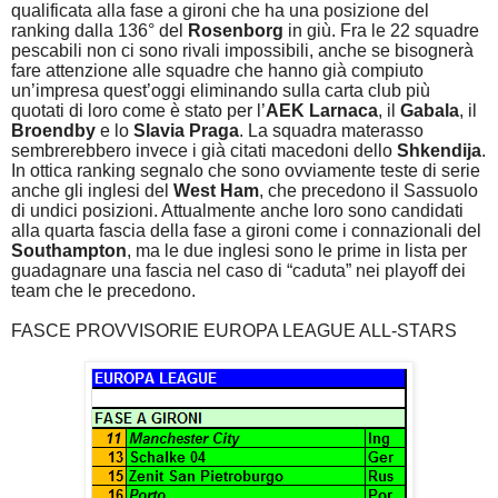
qualificata alla fase a gironi che ha una posizione del
ranking dalla 136° del
Rosenborg
in giù. Fra le 22 squadre
pescabili non ci sono rivali impossibili, anche se bisognerà
fare attenzione alle squadre che hanno già compiuto
un’impresa quest’oggi eliminando sulla carta club più
quotati di loro come è stato per l’
AEK Larnaca
, il
Gabala
, il
Broendby
e lo
Slavia Praga
. La squadra materasso
sembrerebbero invece i già citati macedoni dello
Shkendija
.
In ottica ranking segnalo che sono ovviamente teste di serie
anche gli inglesi del
West Ham
, che precedono il Sassuolo
di undici posizioni. Attualmente anche loro sono candidati
alla quarta fascia della fase a gironi come i connazionali del
Southampton
, ma le due inglesi sono le prime in lista per
guadagnare una fascia nel caso di “caduta” nei playoff dei
team che le precedono.
FASCE PROVVISORIE EUROPA LEAGUE ALL-STARS