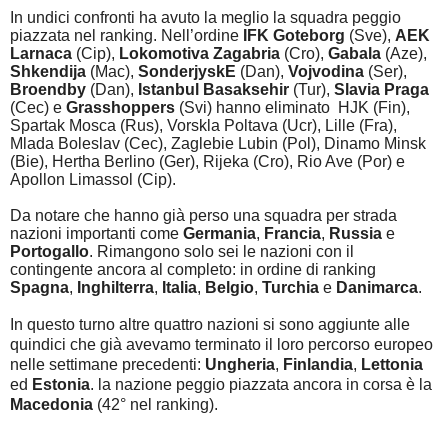
In undici confronti ha avuto la meglio la squadra peggio
piazzata nel ranking. Nell’ordine
IFK Goteborg
(Sve),
AEK
Larnaca
(Cip),
Lokomotiva Zagabria
(Cro),
Gabala
(Aze),
Shkendija
(Mac),
SonderjyskE
(Dan),
Vojvodina
(Ser),
Broendby
(Dan),
Istanbul Basaksehir
(Tur),
Slavia Praga
(Cec) e
Grasshoppers
(Svi)
hanno eliminato
HJK (Fin),
Spartak Mosca (Rus), Vorskla Poltava (Ucr), Lille (Fra),
Mlada Boleslav (Cec), Zaglebie Lubin (Pol), Dinamo Minsk
(Bie), Hertha Berlino (Ger), Rijeka (Cro), Rio Ave (Por) e
Apollon Limassol (Cip).
Da notare che hanno già perso una squadra per strada
nazioni importanti come
Germania
,
Francia
,
Russia
e
Portogallo
. Rimangono solo sei le nazioni con il
contingente ancora al completo: in ordine di ranking
Spagna
,
Inghilterra
,
Italia
,
Belgio
,
Turchia
e
Danimarca
.
In questo turno altre quattro nazioni si sono aggiunte alle
quindici che già avevamo terminato il loro percorso europeo
nelle settimane precedenti:
Ungheria
,
Finlandia
,
Lettonia
ed
Estonia
. la nazione peggio piazzata ancora in corsa è la
Macedonia
(42° nel ranking).