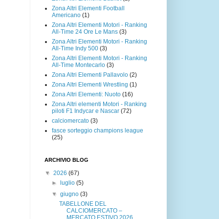
Zona Altri Elementi Football
Americano
(1)
Zona Altri Elementi Motori - Ranking
All-Time 24 Ore Le Mans
(3)
Zona Altri Elementi Motori - Ranking
All-Time Indy 500
(3)
Zona Altri Elementi Motori - Ranking
All-Time Montecarlo
(3)
Zona Altri Elementi Pallavolo
(2)
Zona Altri Elementi Wrestling
(1)
Zona Altri Elementi: Nuoto
(16)
Zona Altri elementi Motori - Ranking
piloti F1 Indycar e Nascar
(72)
calciomercato
(3)
fasce sorteggio champions league
(25)
ARCHIVIO BLOG
▼
2026
(67)
►
luglio
(5)
▼
giugno
(3)
TABELLONE DEL
CALCIOMERCATO –
MERCATO ESTIVO 2026 ...