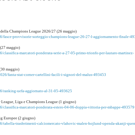
oni della Champions League 2026/27 (26 maggio)
6/fasce-provvisorie-sorteggio-champions-league-26-27-l-aggiornamento-finale-4
A (27 maggio)
classifica-marcatori-ponderata-serie-a-27-05-primo-trionfo-per-lautaro-martinez-
s (30 maggio)
026/fanta-stat-corner-cartellini-facili-i-signori-del-malus-493453
26/ranking-uefa-aggiornato-al-31-05-493625
ier League, Liga e Champions League (1 giugno)
6/classifica-marcatori-ponderata-estero-04-06-doppia-vittoria-per-mbappe-493579
 Big Europee (2 giugno)
6/tabella-trasferimenti-calciomercato-vlahovic-malen-hojlund-openda-akanji-que