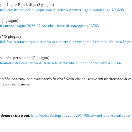
ague, Liga e Bundesliga (3 giugno)
/le-classifiche-del-quinquennio-di-serie-a-premier-liga-e-bundesliga-493595
o (4 giugno)
6/europa-league-2026-27-possibili-fasce-di-sorteggio-493763
to? (5 giugno)
difesa-o-attacco-quale-reparto-fa-vincere-il-campionato-l-inter-ha-sfruttato-le-pu
à squadra per squadra (6 giugno)
analisi-del-calendario-di-serie-a-le-difficolta-squadra-per-squadra-493844
cerebbe contribuire a mantenerlo in vita? Senti che chi scrive qui meriterebbe di es
mite una
donazione
!
 donare clicca qui
:
http://mds78.blogspot.com/2014/09/se-vuoi-puoi-contribuire-