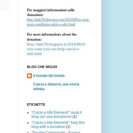
Per maggiori informazioni sulla
donazione:
http://mds78.blogspot.com/2014/09/se-vuoi-
puoi-contribuire-calcio-e-altri.html
For more informations about the
donation:
http://mds78.blogspot.it/2014/08/if-
you-want-you-can-help-calcio-e-
altri.html
BLOG CHE SEGUO
Il mondo del tennis
Calcio e dintorni, una storia
infinita
ETICHETTE
"Calcio e Altri Elementi": aiuta il
blog con una donazione!
(1)
"Calcio e Altri Elementi": help this
blog with a donation!
(1)
"Double Campionato - Europa