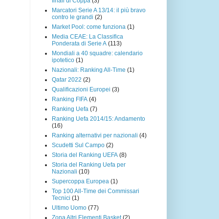
finali di Coppa
(3)
Marcatori Serie A 13/14: il più bravo
contro le grandi
(2)
Market Pool: come funziona
(1)
Media CEAE: La Classifica
Ponderata di Serie A
(113)
Mondiali a 40 squadre: calendario
ipotetico
(1)
Nazionali: Ranking All-Time
(1)
Qatar 2022
(2)
Qualificazioni Europei
(3)
Ranking FIFA
(4)
Ranking Uefa
(7)
Ranking Uefa 2014/15: Andamento
(16)
Ranking alternativi per nazionali
(4)
Scudetti Sul Campo
(2)
Storia del Ranking UEFA
(8)
Storia del Ranking Uefa per
Nazionali
(10)
Supercoppa Europea
(1)
Top 100 All-Time dei Commissari
Tecnici
(1)
Ultimo Uomo
(77)
Zona Altri Elementi Basket
(2)