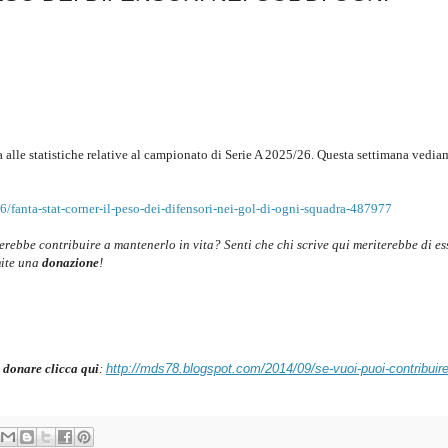
ta alle statistiche relative al campionato di Serie A 2025/26. Questa settimana vedi
/fanta-stat-corner-il-peso-dei-difensori-nei-gol-di-ogni-squadra-487977
cerebbe contribuire a mantenerlo in vita? Senti che chi scrive qui meriterebbe di es
mite una
donazione
!
 donare clicca qui
:
http://mds78.blogspot.com/2014/09/se-vuoi-puoi-contribuire