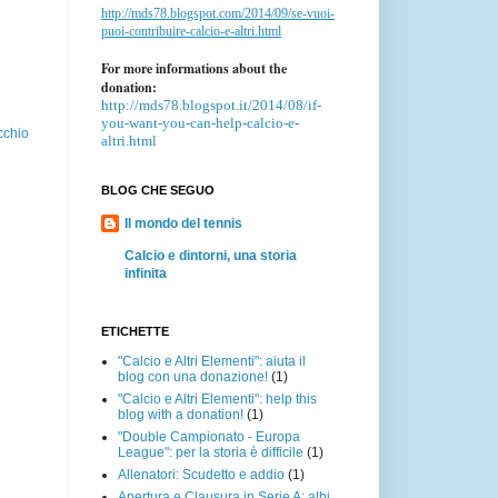
http://mds78.blogspot.com/2014/09/se-vuoi-
puoi-contribuire-calcio-e-altri.html
For more informations about the
donation:
http://mds78.blogspot.it/2014/08/if-
you-want-you-can-help-calcio-e-
cchio
altri.html
BLOG CHE SEGUO
Il mondo del tennis
Calcio e dintorni, una storia
infinita
ETICHETTE
"Calcio e Altri Elementi": aiuta il
blog con una donazione!
(1)
"Calcio e Altri Elementi": help this
blog with a donation!
(1)
"Double Campionato - Europa
League": per la storia è difficile
(1)
Allenatori: Scudetto e addio
(1)
Apertura e Clausura in Serie A: albi