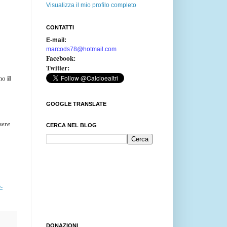
Visualizza il mio profilo completo
CONTATTI
E-mail:
marcods78@hotmail.com
Facebook:
Twitter:
amo
il
GOOGLE TRANSLATE
sere
CERCA NEL BLOG
-
DONAZIONI