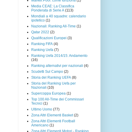
Market Pool: come funziona
(1)
Media CEAE: La Classifica
Ponderata di Serie A
(113)
Mondiali a 40 squadre: calendario
ipotetico
(1)
Nazionali: Ranking All-Time
(1)
Qatar 2022
(2)
Qualificazioni Europei
(3)
Ranking FIFA
(4)
Ranking Uefa
(7)
Ranking Uefa 2014/15: Andamento
(16)
Ranking alternativi per nazionali
(4)
Scudetti Sul Campo
(2)
Storia del Ranking UEFA
(8)
Storia del Ranking Uefa per
Nazionali
(10)
Supercoppa Europea
(1)
Top 100 All-Time dei Commissari
Tecnici
(1)
Ultimo Uomo
(77)
Zona Altri Elementi Basket
(2)
Zona Altri Elementi Football
Americano
(1)
Zona Altri Elementi Motori - Ranking