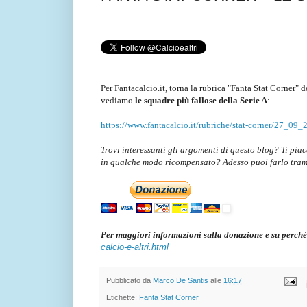
Per Fantacalcio.it, torna la rubrica "Fanta Stat Corner" d
vediamo
le squadre più fallose della Serie A
:
https://www.fantacalcio.it/rubriche/stat-corner/27_09_2
Trovi interessanti gli argomenti di questo blog? Ti pia
in qualche modo ricompensato? Adesso puoi farlo tra
Per maggiori informazioni sulla donazione e su perché
calcio-e-altri.html
Pubblicato da
Marco De Santis
alle
16:17
Etichette:
Fanta Stat Corner