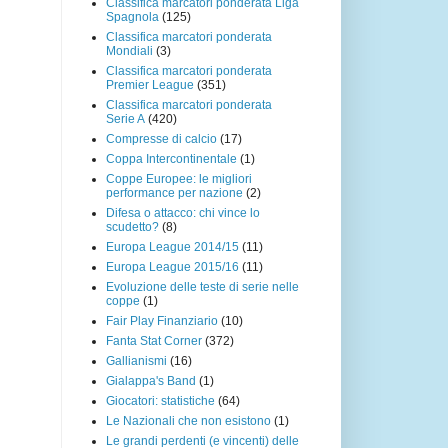
Classifica marcatori ponderata Liga
Spagnola
(125)
Classifica marcatori ponderata
Mondiali
(3)
Classifica marcatori ponderata
Premier League
(351)
Classifica marcatori ponderata
Serie A
(420)
Compresse di calcio
(17)
Coppa Intercontinentale
(1)
Coppe Europee: le migliori
performance per nazione
(2)
Difesa o attacco: chi vince lo
scudetto?
(8)
Europa League 2014/15
(11)
Europa League 2015/16
(11)
Evoluzione delle teste di serie nelle
coppe
(1)
Fair Play Finanziario
(10)
Fanta Stat Corner
(372)
Gallianismi
(16)
Gialappa's Band
(1)
Giocatori: statistiche
(64)
Le Nazionali che non esistono
(1)
Le grandi perdenti (e vincenti) delle