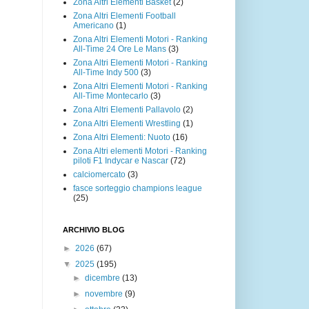
Zona Altri Elementi Basket
(2)
Zona Altri Elementi Football
Americano
(1)
Zona Altri Elementi Motori - Ranking
All-Time 24 Ore Le Mans
(3)
Zona Altri Elementi Motori - Ranking
All-Time Indy 500
(3)
Zona Altri Elementi Motori - Ranking
All-Time Montecarlo
(3)
Zona Altri Elementi Pallavolo
(2)
Zona Altri Elementi Wrestling
(1)
Zona Altri Elementi: Nuoto
(16)
Zona Altri elementi Motori - Ranking
piloti F1 Indycar e Nascar
(72)
calciomercato
(3)
fasce sorteggio champions league
(25)
ARCHIVIO BLOG
►
2026
(67)
▼
2025
(195)
►
dicembre
(13)
►
novembre
(9)