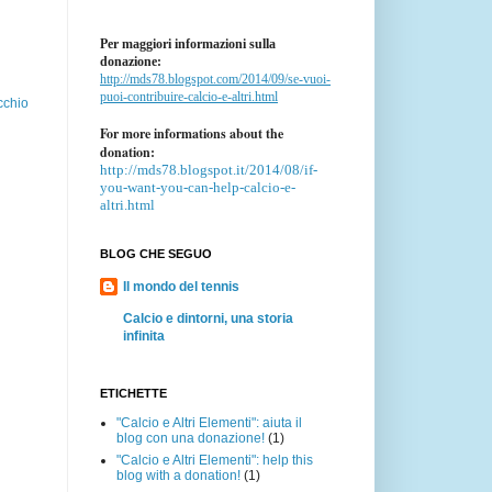
Per maggiori informazioni sulla
donazione:
http://mds78.blogspot.com/2014/09/se-vuoi-
puoi-contribuire-calcio-e-altri.html
cchio
For more informations about the
donation:
http://mds78.blogspot.it/2014/08/if-
you-want-you-can-help-calcio-e-
altri.html
BLOG CHE SEGUO
Il mondo del tennis
Calcio e dintorni, una storia
infinita
ETICHETTE
"Calcio e Altri Elementi": aiuta il
blog con una donazione!
(1)
"Calcio e Altri Elementi": help this
blog with a donation!
(1)