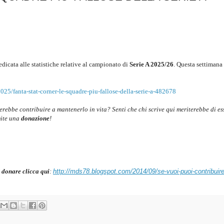
edicata alle statistiche relative al campionato di
Serie A 2025/26
.
Questa settimana
025/fanta-stat-corner-le-squadre-piu-fallose-della-serie-a-482678
cerebbe contribuire a mantenerlo in vita? Senti che chi scrive qui meriterebbe di es
mite una
donazione
!
 donare clicca qui
:
http://mds78.blogspot.com/2014/09/se-vuoi-puoi-contribuire