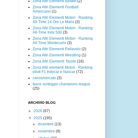
Zona Altri Elementi Basket
(2)
Zona Altri Elementi Football
Americano
(1)
Zona Altri Elementi Motori - Ranking
All-Time 24 Ore Le Mans
(3)
Zona Altri Elementi Motori - Ranking
All-Time Indy 500
(3)
Zona Altri Elementi Motori - Ranking
All-Time Montecarlo
(3)
Zona Altri Elementi Pallavolo
(2)
Zona Altri Elementi Wrestling
(1)
Zona Altri Elementi: Nuoto
(16)
Zona Altri elementi Motori - Ranking
piloti F1 Indycar e Nascar
(72)
calciomercato
(3)
fasce sorteggio champions league
(25)
ARCHIVIO BLOG
►
2026
(67)
▼
2025
(195)
►
dicembre
(13)
►
novembre
(9)