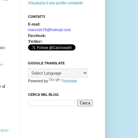
Visualizza il mio profilo completo
CONTATTI
E-mail:
marcods78@hotmail.com
Facebook:
Twitter:
 dei
GOOGLE TRANSLATE
s-
Powered by
Translate
e di
CERCA NEL BLOG
cio-e-