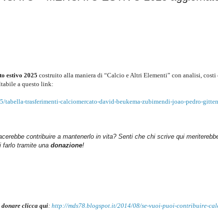
to
estivo 2025
costruito alla maniera di “Calcio e Altri Elementi” con analisi, costi
ltabile a questo link
:
5/tabella-trasferimenti-calciomercato-david-beukema-zubimendi-joao-pedro-gitten
iacerebbe contribuire a mantenerlo in vita? Senti che chi scrive qui meriterebb
farlo tramite una
donazione
!
 donare clicca qui
:
http://mds78.blogspot.it/2014/08/se-vuoi-puoi-contribuire-cal