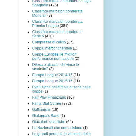
Classifica marcatori ponderata Liga
Spagnola
(125)
Classifica marcatori ponderata
Mondiali
(3)
Classifica marcatori ponderata
Premier League
(351)
Classifica marcatori ponderata
Serie A
(420)
Compresse di calcio
(17)
Coppa Intercontinentale
(1)
Coppe Europee: le migliori
performance per nazione
(2)
Difesa o attacco: chi vince lo
scudetto?
(8)
Europa League 2014/15
(11)
Europa League 2015/16
(11)
Evoluzione delle teste di serie nelle
coppe
(1)
Fair Play Finanziario
(10)
Fanta Stat Corner
(372)
Gallianismi
(16)
Gialappa's Band
(1)
Giocatori: statistiche
(64)
Le Nazionali che non esistono
(1)
Le grandi perdenti (e vincenti) delle