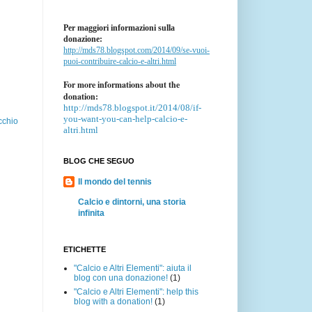
Per maggiori informazioni sulla
donazione:
http://mds78.blogspot.com/2014/09/se-vuoi-
puoi-contribuire-calcio-e-altri.html
For more informations about the
donation:
http://mds78.blogspot.it/2014/08/if-
you-want-you-can-help-calcio-e-
cchio
altri.html
BLOG CHE SEGUO
Il mondo del tennis
Calcio e dintorni, una storia
infinita
ETICHETTE
"Calcio e Altri Elementi": aiuta il
blog con una donazione!
(1)
"Calcio e Altri Elementi": help this
blog with a donation!
(1)