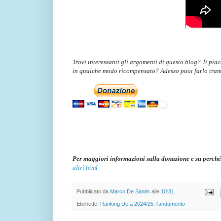
Trovi interessanti gli argomenti di questo blog? Ti pia
in qualche modo ricompensato? Adesso puoi farlo tram
Per maggiori informazioni sulla donazione e su perché
altri.html
Pubblicato da
Marco De Santis
alle
10:31
Etichette:
Ranking Uefa 2024/25: l'andamento