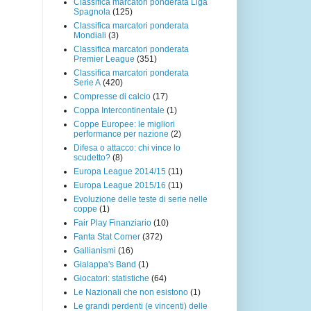
Classifica marcatori ponderata Liga
Spagnola
(125)
Classifica marcatori ponderata
Mondiali
(3)
Classifica marcatori ponderata
Premier League
(351)
Classifica marcatori ponderata
Serie A
(420)
Compresse di calcio
(17)
Coppa Intercontinentale
(1)
Coppe Europee: le migliori
performance per nazione
(2)
Difesa o attacco: chi vince lo
scudetto?
(8)
Europa League 2014/15
(11)
Europa League 2015/16
(11)
Evoluzione delle teste di serie nelle
coppe
(1)
Fair Play Finanziario
(10)
Fanta Stat Corner
(372)
Gallianismi
(16)
Gialappa's Band
(1)
Giocatori: statistiche
(64)
Le Nazionali che non esistono
(1)
Le grandi perdenti (e vincenti) delle