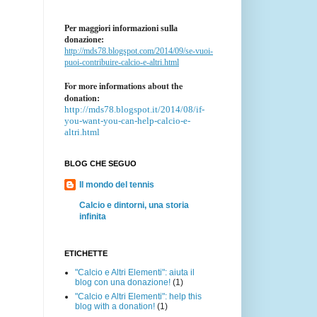
Per maggiori informazioni sulla
donazione:
http://mds78.blogspot.com/2014/09/se-vuoi-
puoi-contribuire-calcio-e-altri.html
For more informations about the
donation:
http://mds78.blogspot.it/2014/08/if-
you-want-you-can-help-calcio-e-
altri.html
BLOG CHE SEGUO
Il mondo del tennis
Calcio e dintorni, una storia
infinita
ETICHETTE
"Calcio e Altri Elementi": aiuta il
blog con una donazione!
(1)
"Calcio e Altri Elementi": help this
blog with a donation!
(1)