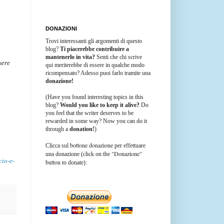
DONAZIONI
Trovi interessanti gli argomenti di questo
blog?
Ti piacerebbe contribuire a
mantenerlo in vita?
Senti che chi scrive
sere
qui meriterebbe di essere in qualche modo
ricompensato? Adesso puoi farlo tramite una
donazione!
(Have you found interesting topics in this
blog?
Would you like to keep it alive?
Do
you feel that the writer deserves to be
rewarded in some way? Now you can do it
through a
donation!
)
bottone donazione
Clicca sul
per effettuare
"Donazione"
una donazione (click on the
cio-e-
button
to donate):