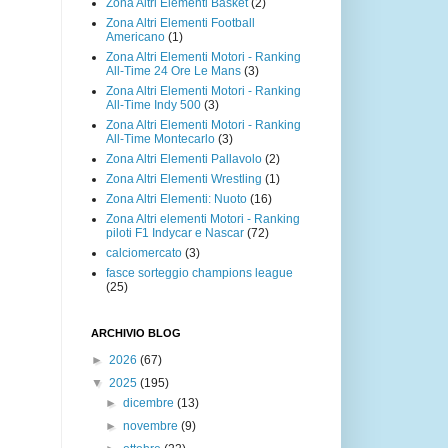
Zona Altri Elementi Basket
(2)
Zona Altri Elementi Football
Americano
(1)
Zona Altri Elementi Motori - Ranking
All-Time 24 Ore Le Mans
(3)
Zona Altri Elementi Motori - Ranking
All-Time Indy 500
(3)
Zona Altri Elementi Motori - Ranking
All-Time Montecarlo
(3)
Zona Altri Elementi Pallavolo
(2)
Zona Altri Elementi Wrestling
(1)
Zona Altri Elementi: Nuoto
(16)
Zona Altri elementi Motori - Ranking
piloti F1 Indycar e Nascar
(72)
calciomercato
(3)
fasce sorteggio champions league
(25)
ARCHIVIO BLOG
►
2026
(67)
▼
2025
(195)
►
dicembre
(13)
►
novembre
(9)