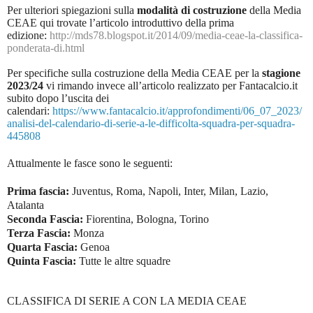
Per ulteriori spiegazioni sulla
modalità di costruzione
della Media
CEAE qui trovate l’articolo introduttivo della prima
edizione:
http://mds78.blogspot.it/2014/09/media-ceae-la-classifica-
ponderata-di.html
Per specifiche sulla costruzione della Media CEAE per la
stagione
2023/24
vi rimando invece all’articolo realizzato per Fantacalcio.it
subito dopo l’uscita dei
calendari:
https://www.fantacalcio.it/approfondimenti/06_07_2023/
analisi-del-calendario-di-serie-a-le-difficolta-squadra-per-squadra-
445808
Attualmente le fasce sono le seguenti:
Prima fascia:
Juventus, Roma, Napoli, Inter, Milan, Lazio,
Atalanta
Seconda Fascia:
Fiorentina, Bologna, Torino
Terza Fascia:
Monza
Quarta Fascia:
Genoa
Quinta Fascia:
Tutte le altre squadre
CLASSIFICA DI SERIE A CON LA MEDIA CEAE