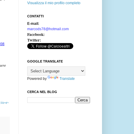
Visualizza il mio profilo completo
CONTATTI
E-mail:
marcods78@hotmail.com
Facebook:
Twitter:
708
GOOGLE TRANSLATE
sere
Powered by
Translate
CERCA NEL BLOG
cio-e-