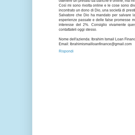
ottenere un prestito da banche e online, ma mi 
Così mi sono rivolta online e le cose sono di
incontrato un dono di Dio, una società di presti
Salvatore che Dio ha mandato per salvare la
esperienze passate e delle false promesse ma
interesse del 2%. Consiglio vivamente ques
contattateli oggi stesso.
Nome dell'azienda: Ibrahim Ismail Loan Finan
Email: Ibrahimismailloanfinance@gmail.com
Rispondi