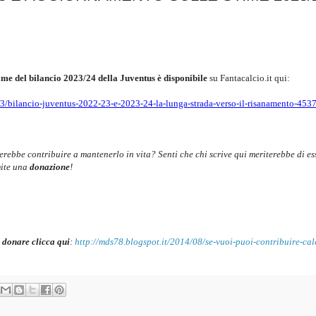
time del bilancio 2023/24 della Juventus è disponibile
su Fantacalcio.it qui:
3/bilancio-juventus-2022-23-e-2023-24-la-lunga-strada-verso-il-risanamento-453
cerebbe contribuire a mantenerlo in vita? Senti che chi scrive qui meriterebbe di es
mite una
donazione
!
 donare clicca qui
:
http://mds78.blogspot.it/2014/08/se-vuoi-puoi-contribuire-cal