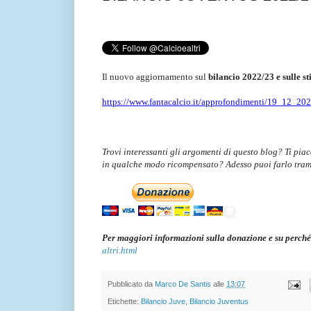
Il nuovo aggiornamento sul
bilancio 2022/23 e sulle s
https://www.fantacalcio.it/approfondimenti/19_12_202
Trovi interessanti gli argomenti di questo blog? Ti pia
in qualche modo ricompensato? Adesso puoi farlo tra
Per maggiori informazioni sulla donazione e su perché
altri.html
Pubblicato da
Marco De Santis
alle
13:07
Etichette:
Bilancio Juve
,
Bilancio Juventus