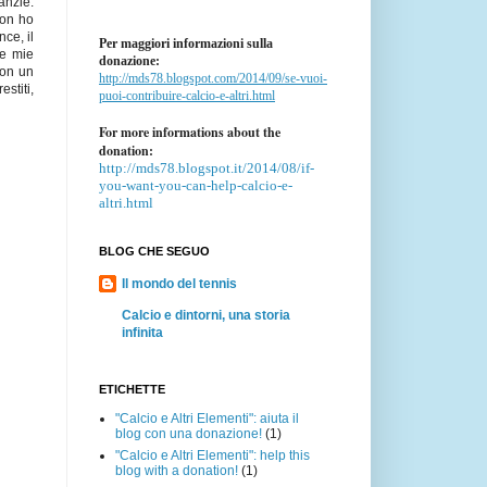
anzie.
non ho
ce, il
Per maggiori informazioni sulla
le mie
donazione:
con un
http://mds78.blogspot.com/2014/09/se-vuoi-
stiti,
puoi-contribuire-calcio-e-altri.html
For more informations about the
donation:
http://mds78.blogspot.it/2014/08/if-
you-want-you-can-help-calcio-e-
altri.html
BLOG CHE SEGUO
Il mondo del tennis
Calcio e dintorni, una storia
infinita
ETICHETTE
"Calcio e Altri Elementi": aiuta il
blog con una donazione!
(1)
"Calcio e Altri Elementi": help this
blog with a donation!
(1)