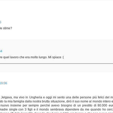
5
le stime?
34
e quel lavoro che era molto lungo. Mi spiace :(
19:06
Jelgava, ma vivo in Ungheria e oggi mi sento una delle persone più felici del 
to la mia famiglia dalla nostra brutta situazione, dirò il suo nome al mondo intero 
di nuovo insieme per sempre perché avevo bisogno di un prestito di 80.000 eu
 madre single con 3 figli e il mondo sembrava dipendere da me quando ho cerc