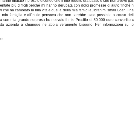
hanno rifiutato il prestito dicendo che il mio reddito era basso e che non avevo gar
ventate più difficili perché mi hanno derubata con dolci promesse di aiuto finché 
ti che ha cambiato la mia vita e quella della mia famiglia, Ibrahim Ismail Loan Finan
 mia famiglia e all'inizio pensavo che non sarebbe stato possibile a causa del
 con mia grande sorpresa ho ricevuto il mio Prestito di 80.000 euro convertito 
ta azienda a chiunque ne abbia veramente bisogno. Per informazioni sui pre
ce