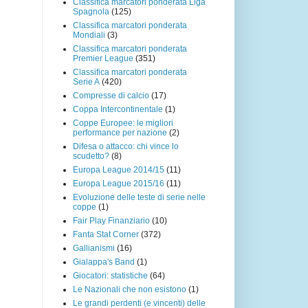
Classifica marcatori ponderata Liga
Spagnola
(125)
Classifica marcatori ponderata
Mondiali
(3)
Classifica marcatori ponderata
Premier League
(351)
Classifica marcatori ponderata
Serie A
(420)
Compresse di calcio
(17)
Coppa Intercontinentale
(1)
Coppe Europee: le migliori
performance per nazione
(2)
Difesa o attacco: chi vince lo
scudetto?
(8)
Europa League 2014/15
(11)
Europa League 2015/16
(11)
Evoluzione delle teste di serie nelle
coppe
(1)
Fair Play Finanziario
(10)
Fanta Stat Corner
(372)
Gallianismi
(16)
Gialappa's Band
(1)
Giocatori: statistiche
(64)
Le Nazionali che non esistono
(1)
Le grandi perdenti (e vincenti) delle