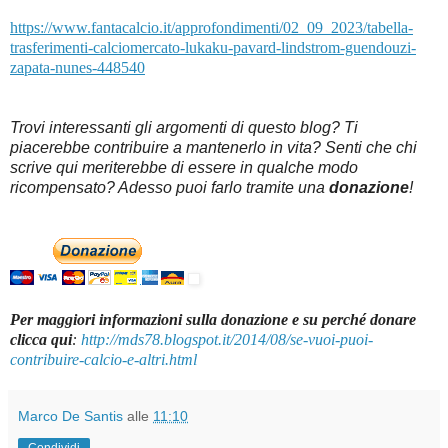
https://www.fantacalcio.it/approfondimenti/02_09_2023/tabella-
trasferimenti-calciomercato-lukaku-pavard-lindstrom-guendouzi-
zapata-nunes-448540
Trovi interessanti gli argomenti di questo blog? Ti
piacerebbe contribuire a mantenerlo in vita? Senti che chi
scrive qui meriterebbe di essere in qualche modo
ricompensato? Adesso puoi farlo tramite una
donazione
!
Per maggiori informazioni sulla donazione e su perché donare
clicca qui
:
http://mds78.blogspot.it/2014/08/se-vuoi-puoi-
contribuire-calcio-e-altri.html
Marco De Santis
alle
11:10
Condividi