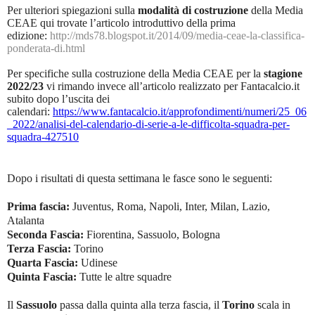
Per ulteriori spiegazioni sulla
modalità di costruzione
della Media
CEAE qui trovate l’articolo introduttivo della prima
edizione:
http://mds78.blogspot.it/2014/09/media-ceae-la-classifica-
ponderata-di.html
Per specifiche sulla costruzione della Media CEAE per la
stagione
2022/23
vi rimando invece all’articolo realizzato per Fantacalcio.it
subito dopo l’uscita dei
calendari:
https://www.fantacalcio.it/approfondimenti/numeri/25_06
_2022/analisi-del-calendario-di-serie-a-le-difficolta-squadra-per-
squadra-427510
Dopo i risultati di questa settimana le fasce sono le seguenti:
Prima fascia:
Juventus, Roma, Napoli, Inter, Milan, Lazio,
Atalanta
Seconda Fascia:
Fiorentina, Sassuolo, Bologna
Terza Fascia:
Torino
Quarta Fascia:
Udinese
Quinta Fascia:
Tutte le altre squadre
Il
Sassuolo
passa dalla quinta alla terza fascia, il
Torino
scala in