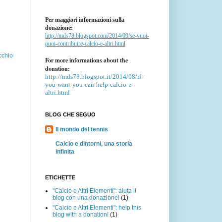
Per maggiori informazioni sulla
donazione:
http://mds78.blogspot.com/2014/09/se-vuoi-
puoi-contribuire-calcio-e-altri.html
cchio
For more informations about the
donation:
http://mds78.blogspot.it/2014/08/if-
you-want-you-can-help-calcio-e-
altri.html
BLOG CHE SEGUO
Il mondo del tennis
Calcio e dintorni, una storia
infinita
ETICHETTE
"Calcio e Altri Elementi": aiuta il
blog con una donazione!
(1)
"Calcio e Altri Elementi": help this
blog with a donation!
(1)