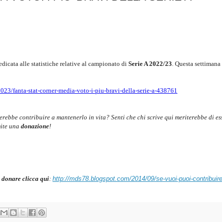
edicata alle statistiche relative al campionato di
Serie A 2022/23
.
Questa settimana
2023/fanta-stat-corner-media-voto-i-piu-bravi-della-serie-a-438761
cerebbe contribuire a mantenerlo in vita? Senti che chi scrive qui meriterebbe di es
mite una
donazione
!
 donare clicca qui
:
http://mds78.blogspot.com/2014/09/se-vuoi-puoi-contribuire