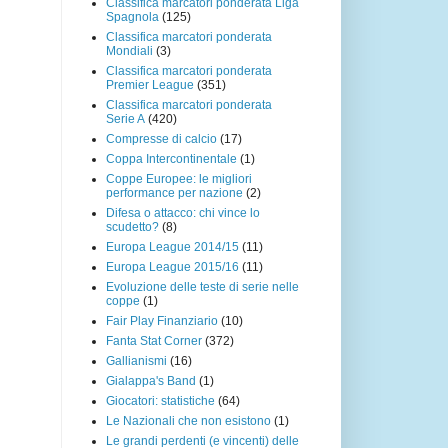
Classifica marcatori ponderata Liga
Spagnola
(125)
Classifica marcatori ponderata
Mondiali
(3)
Classifica marcatori ponderata
Premier League
(351)
Classifica marcatori ponderata
Serie A
(420)
Compresse di calcio
(17)
Coppa Intercontinentale
(1)
Coppe Europee: le migliori
performance per nazione
(2)
Difesa o attacco: chi vince lo
scudetto?
(8)
Europa League 2014/15
(11)
Europa League 2015/16
(11)
Evoluzione delle teste di serie nelle
coppe
(1)
Fair Play Finanziario
(10)
Fanta Stat Corner
(372)
Gallianismi
(16)
Gialappa's Band
(1)
Giocatori: statistiche
(64)
Le Nazionali che non esistono
(1)
Le grandi perdenti (e vincenti) delle