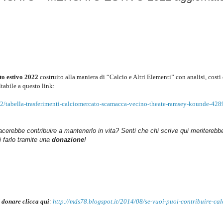
to
estivo 2022
costruito alla maniera di “Calcio e Altri Elementi” con analisi, costi
ltabile a questo link
:
2/tabella-trasferimenti-calciomercato-scamacca-vecino-theate-ramsey-kounde-42
iacerebbe contribuire a mantenerlo in vita? Senti che chi scrive qui meriterebb
farlo tramite una
donazione
!
 donare clicca qui
:
http://mds78.blogspot.it/2014/08/se-vuoi-puoi-contribuire-cal