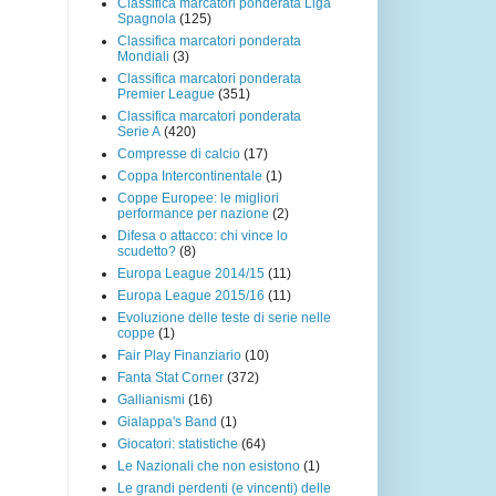
Classifica marcatori ponderata Liga
Spagnola
(125)
Classifica marcatori ponderata
Mondiali
(3)
Classifica marcatori ponderata
Premier League
(351)
Classifica marcatori ponderata
Serie A
(420)
Compresse di calcio
(17)
Coppa Intercontinentale
(1)
Coppe Europee: le migliori
performance per nazione
(2)
Difesa o attacco: chi vince lo
scudetto?
(8)
Europa League 2014/15
(11)
Europa League 2015/16
(11)
Evoluzione delle teste di serie nelle
coppe
(1)
Fair Play Finanziario
(10)
Fanta Stat Corner
(372)
Gallianismi
(16)
Gialappa's Band
(1)
Giocatori: statistiche
(64)
Le Nazionali che non esistono
(1)
Le grandi perdenti (e vincenti) delle