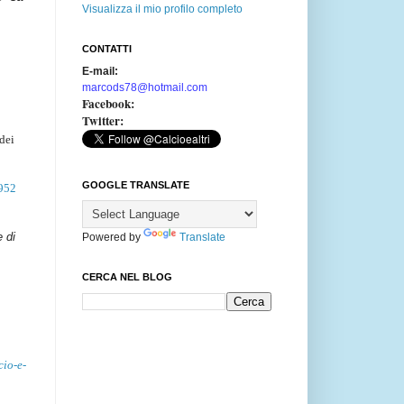
Visualizza il mio profilo completo
CONTATTI
E-mail:
marcods78@hotmail.com
Facebook:
Twitter:
 dei
GOOGLE TRANSLATE
8952
e di
Powered by
Translate
CERCA NEL BLOG
cio-e-