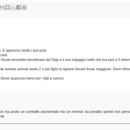
 E apprezzo molto i tuoi post.
ncedi.
 fiscali dovrebbe beneficiare del Dlgs e il suo ingaggio netto che era pari a 5 milion
e avesse avesse avuto 2 o più figlio lo sgravio fiscale fosse maggiore. Devo ritrov
(forse qualcosa meno per i figli a carico)
n ha avuto un contratto pluriennale ma un rinnovo da prestito quindi non pens
nte