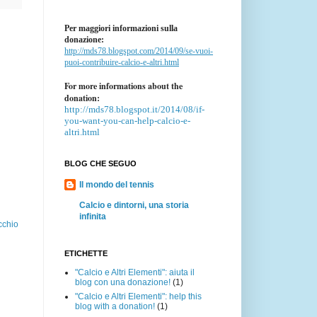
Per maggiori informazioni sulla
donazione:
http://mds78.blogspot.com/2014/09/se-vuoi-
puoi-contribuire-calcio-e-altri.html
For more informations about the
donation:
http://mds78.blogspot.it/2014/08/if-
you-want-you-can-help-calcio-e-
altri.html
BLOG CHE SEGUO
Il mondo del tennis
Calcio e dintorni, una storia
infinita
cchio
ETICHETTE
"Calcio e Altri Elementi": aiuta il
blog con una donazione!
(1)
"Calcio e Altri Elementi": help this
blog with a donation!
(1)