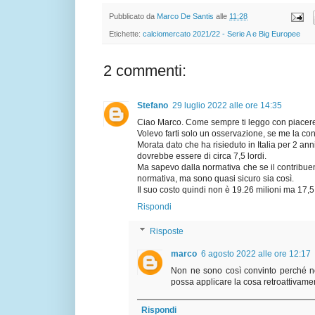
Pubblicato da
Marco De Santis
alle
11:28
Etichette:
calciomercato 2021/22 - Serie A e Big Europee
2 commenti:
Stefano
29 luglio 2022 alle ore 14:35
Ciao Marco. Come sempre ti leggo con piacere.
Volevo farti solo un osservazione, se me la co
Morata dato che ha risieduto in Italia per 2 anni
dovrebbe essere di circa 7,5 lordi.
Ma sapevo dalla normativa che se il contribuent
normativa, ma sono quasi sicuro sia così.
Il suo costo quindi non è 19.26 milioni ma 17,5 
Rispondi
Risposte
marco
6 agosto 2022 alle ore 12:17
Non ne sono così convinto perché no
possa applicare la cosa retroattivame
Rispondi