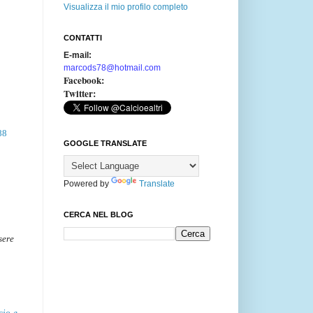
Visualizza il mio profilo completo
CONTATTI
E-mail:
marcods78@hotmail.com
Facebook:
Twitter:
88
GOOGLE TRANSLATE
Powered by
Translate
CERCA NEL BLOG
sere
cio-e-