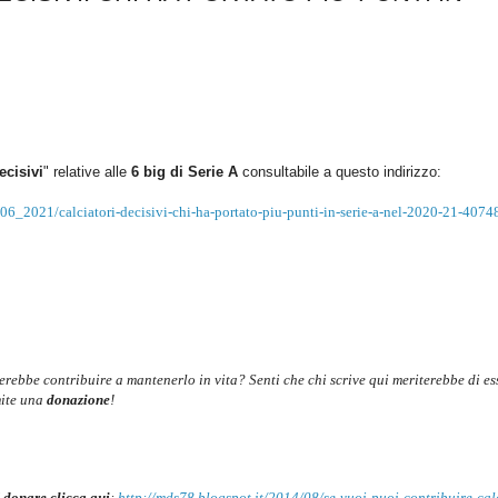
ecisivi
" relative alle
6 big di Serie A
consultabile a questo indirizzo:
06_2021/calciatori-decisivi-chi-ha-portato-piu-punti-in-serie-a-nel-2020-21-4074
cerebbe contribuire a mantenerlo in vita? Senti che chi scrive qui meriterebbe di es
mite una
donazione
!
 donare clicca qui
:
http://mds78.blogspot.it/2014/08/se-vuoi-puoi-contribuire-cal