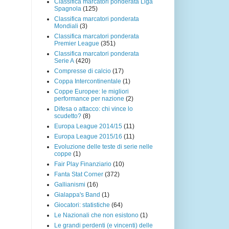
Classifica marcatori ponderata Liga
Spagnola
(125)
Classifica marcatori ponderata
Mondiali
(3)
Classifica marcatori ponderata
Premier League
(351)
Classifica marcatori ponderata
Serie A
(420)
Compresse di calcio
(17)
Coppa Intercontinentale
(1)
Coppe Europee: le migliori
performance per nazione
(2)
Difesa o attacco: chi vince lo
scudetto?
(8)
Europa League 2014/15
(11)
Europa League 2015/16
(11)
Evoluzione delle teste di serie nelle
coppe
(1)
Fair Play Finanziario
(10)
Fanta Stat Corner
(372)
Gallianismi
(16)
Gialappa's Band
(1)
Giocatori: statistiche
(64)
Le Nazionali che non esistono
(1)
Le grandi perdenti (e vincenti) delle