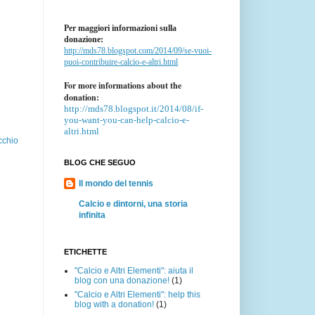
Per maggiori informazioni sulla
donazione:
http://mds78.blogspot.com/2014/09/se-vuoi-
puoi-contribuire-calcio-e-altri.html
For more informations about the
donation:
http://mds78.blogspot.it/2014/08/if-
you-want-you-can-help-calcio-e-
altri.html
cchio
BLOG CHE SEGUO
Il mondo del tennis
Calcio e dintorni, una storia
infinita
ETICHETTE
"Calcio e Altri Elementi": aiuta il
blog con una donazione!
(1)
"Calcio e Altri Elementi": help this
blog with a donation!
(1)