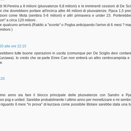
i M.Pereira a 8 milioni (plusvalenze 6,8 milioni) e le imminenti cessioni di De Sci
 che dovrebbero portare all'incirca altre 46 milioni di plusvalenze. Pjaca 1,5 pres
zioni come Mota (sembra 5-6 milioni) e altri primavera e under 23. Porterebbe
ri" a circa 120 milioni .
 qualcuno arriverà (Rakitic a "sconto" o Pogba anticipando l'arrivo di 6 mesi ? ma
milioni )
0 alle ore 22:15
rebbero tutte buone operazioni in uscita (comunque per De Sciglio devi contar
urzawa). Io credo che se parte Emre Can non entrerà un altro centrocampista e
e.
:20
simo anno sia fare il blocco principale delle plusvalenze con Sandro e Pja
 con psg e united. Sarebbe probabilmente l ultimo anno per monetizzare e mi semb
Al riguardo 6 mesi "in prova" di kurzava come possibile titolare sarebbe stata una b