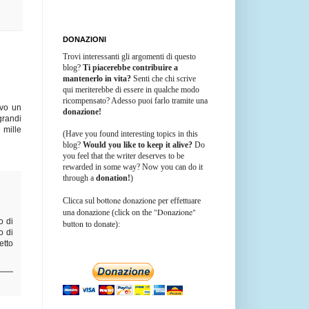
DONAZIONI
Trovi interessanti gli argomenti di questo
blog?
Ti piacerebbe contribuire a
mantenerlo in vita?
Senti che chi scrive
qui meriterebbe di essere in qualche modo
ricompensato? Adesso puoi farlo tramite una
avo un
donazione!
grandi
 mille
(Have you found interesting topics in this
blog?
Would you like to keep it alive?
Do
you feel that the writer deserves to be
rewarded in some way? Now you can do it
through a
donation!
)
bottone donazione
Clicca sul
per effettuare
"Donazione"
una donazione (click on the
o di
button
to donate):
o di
etto