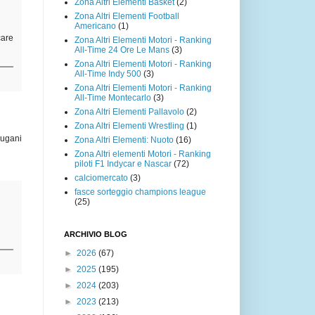
Zona Altri Elementi Basket
(2)
Zona Altri Elementi Football
Americano
(1)
care
Zona Altri Elementi Motori - Ranking
All-Time 24 Ore Le Mans
(3)
Zona Altri Elementi Motori - Ranking
All-Time Indy 500
(3)
Zona Altri Elementi Motori - Ranking
All-Time Montecarlo
(3)
Zona Altri Elementi Pallavolo
(2)
Zona Altri Elementi Wrestling
(1)
Rugani
Zona Altri Elementi: Nuoto
(16)
Zona Altri elementi Motori - Ranking
piloti F1 Indycar e Nascar
(72)
calciomercato
(3)
fasce sorteggio champions league
(25)
ARCHIVIO BLOG
►
2026
(67)
►
2025
(195)
►
2024
(203)
►
2023
(213)