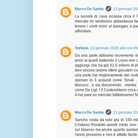
Marco De Santis
12 gennaio 202
La società di casa incassa circa il 7
mercato mi sembrano abbastanza fant
tenere i conti vicini al pareggio a pa
affrontare.
Stefano
13 gennaio 2020 alle ore 09
Da una parte abbiamo incremento dei r
arrivi ai quarti battendo il Lione no
aggiungi che ha già 61,5 milioni di p
devi ancora cedere ottimi giocatori c
una parte hai miglioramento dei cost
sperare in 3 acquisti come Tonali ,
Bonucci , e via discorrendo , mentr
come De Ligt. I 3 Costerebbero circa un
A me pare un mercato fattibilissimo! 
Marco De Santis
13 gennaio 202
Sancho costa da solo più di 150 mil
Cristiano Ronaldo quindi credo non s
sul bilancio ma anche quanto aumenta 
l'anno prossimo e non è affatto facile