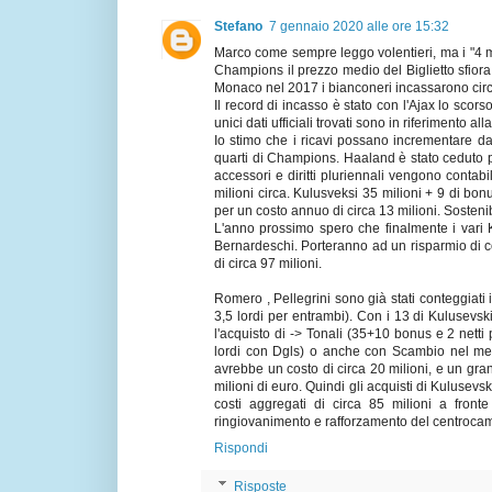
Stefano
7 gennaio 2020 alle ore 15:32
Marco come sempre leggo volentieri, ma i "4 m
Champions il prezzo medio del Biglietto sfiora i
Monaco nel 2017 i bianconeri incassarono circa 
Il record di incasso è stato con l'Ajax lo scors
unici dati ufficiali trovati sono in riferimento al
Io stimo che i ricavi possano incrementare da
quarti di Champions. Haaland è stato ceduto pe
accessori e diritti pluriennali vengono contabi
milioni circa. Kulusveksi 35 milioni + 9 di bonu
per un costo annuo di circa 13 milioni. Sostenib
L'anno prossimo spero che finalmente i vari K
Bernardeschi. Porteranno ad un risparmio di co
di circa 97 milioni.
Romero , Pellegrini sono già stati conteggiati
3,5 lordi per entrambi). Con i 13 di Kulusevski
l'acquisto di -> Tonali (35+10 bonus e 2 netti
lordi con Dgls) o anche con Scambio nel mer
avrebbe un costo di circa 20 milioni, e un gra
milioni di euro. Quindi gli acquisti di Kulusev
costi aggregati di circa 85 milioni a fronte
ringiovanimento e rafforzamento del centroca
Rispondi
Risposte