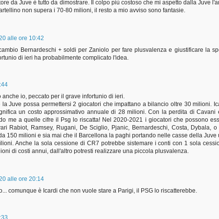
tore da Juve è tutto da dimostrare. Il colpo più costoso che mi aspetto dalla Juve l'
artellino non supera i 70-80 milioni, il resto a mio avviso sono fantasie.
0 alle ore 10:42
scambio Bernardeschi + soldi per Zaniolo per fare plusvalenza e giustificare la s
fortunio di ieri ha probabilmente complicato l'idea.
:44
nche io, peccato per il grave infortunio di ieri.
la Juve possa permettersi 2 giocatori che impattano a bilancio oltre 30 milioni. Ic
ignifica un costo approssimativo annuale di 28 milioni. Con la perdita di Cavani 
 me a quelle cifre il Psg lo riscatta! Nel 2020-2021 i giocatori che possono es
vari Rabiot, Ramsey, Rugani, De Sciglio, Pjanic, Bernardeschi, Costa, Dybala, o
a 150 milioni e sia mai che il Barcellona la paghi portando nelle casse della Juve
ilioni. Anche la sola cessione di CR7 potrebbe sistemare i conti con 1 sola cessi
ni di costi annui, dall'altro potresti realizzare una piccola plusvalenza.
0 alle ore 20:14
. comunque è Icardi che non vuole stare a Parigi, il PSG lo riscatterebbe.
:33