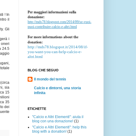
Per maggiori informazioni sulla
i ! In
donazione:
tro il
http://mds78.blogspot.com/2014/09/se-vuoi-
puoi-contribuire-calcio-e-altri.html
y. Gli
For more informations about the
gerà i
donation:
 oneri
http://mds78.blogspot.it/2014/08/if-
a 24.5
you-want-you-can-help-calcio-e-
gaggio
altri.html
ugani,
totale
BLOG CHE SEGUO
Il mondo del tennis
(circa
i, sia
Calcio e dintorni, una storia
rca 15
infinita
ilioni
rca 35
to dei
ETICHETTE
guente
"Calcio e Altri Elementi": aiuta il
blog con una donazione!
(1)
"Calcio e Altri Elementi": help this
blog with a donation!
(1)