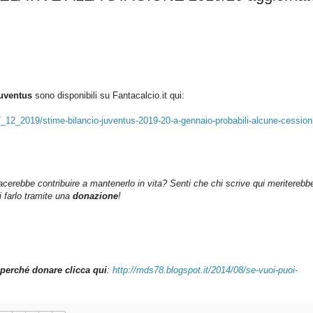
Juventus
sono disponibili su Fantacalcio.it qui:
7_12_2019/stime-bilancio-juventus-2019-20-a-gennaio-probabili-alcune-cession
iacerebbe contribuire a mantenerlo in vita? Senti che chi scrive qui meriterebb
farlo tramite una
donazione
!
perché donare clicca qui
:
http://mds78.blogspot.it/2014/08/se-vuoi-puoi-