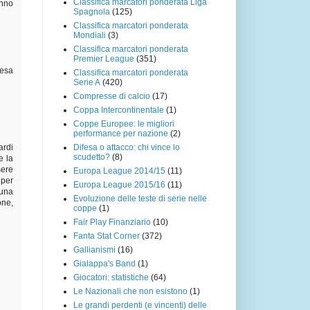
Classifica marcatori ponderata Liga
anno
Spagnola
(125)
Classifica marcatori ponderata
Mondiali
(3)
Classifica marcatori ponderata
Premier League
(351)
pesa
Classifica marcatori ponderata
Serie A
(420)
Compresse di calcio
(17)
Coppa Intercontinentale
(1)
Coppe Europee: le migliori
performance per nazione
(2)
Difesa o attacco: chi vince lo
ardi
scudetto?
(8)
e la
sere
Europa League 2014/15
(11)
 per
Europa League 2015/16
(11)
 una
Evoluzione delle teste di serie nelle
one,
coppe
(1)
Fair Play Finanziario
(10)
Fanta Stat Corner
(372)
Gallianismi
(16)
Gialappa's Band
(1)
Giocatori: statistiche
(64)
Le Nazionali che non esistono
(1)
Le grandi perdenti (e vincenti) delle