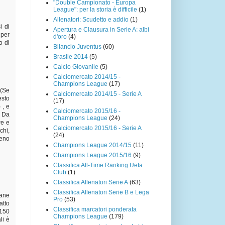
"Double Campionato - Europa
League": per la storia è difficile
(1)
Allenatori: Scudetto e addio
(1)
i di
Apertura e Clausura in Serie A: albi
 per
d'oro
(4)
o di
Bilancio Juventus
(60)
Brasile 2014
(5)
Calcio Giovanile
(5)
Calciomercato 2014/15 -
Champions League
(17)
 (Se
Calciomercato 2014/15 - Serie A
esto
(17)
 , e
Calciomercato 2015/16 -
. Da
Champions League
(24)
re e
Calciomercato 2015/16 - Serie A
chi,
(24)
meno
Champions League 2014/15
(11)
Champions League 2015/16
(9)
Classifica All-Time Ranking Uefa
Club
(1)
Classifica Allenatori Serie A
(63)
Classifica Allenatori Serie B e Lega
mane
Pro
(53)
atto
Classifica marcatori ponderata
 150
Champions League
(179)
li è