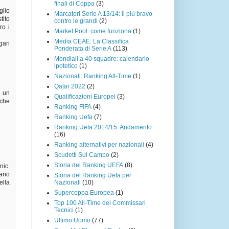
finali di Coppa
(3)
glio
Marcatori Serie A 13/14: il più bravo
tito
contro le grandi
(2)
ro i
Market Pool: come funziona
(1)
Media CEAE: La Classifica
gari
Ponderata di Serie A
(113)
Mondiali a 40 squadre: calendario
ipotetico
(1)
Nazionali: Ranking All-Time
(1)
Qatar 2022
(2)
e un
Qualificazioni Europei
(3)
 che
Ranking FIFA
(4)
Ranking Uefa
(7)
Ranking Uefa 2014/15: Andamento
(16)
Ranking alternativi per nazionali
(4)
Scudetti Sul Campo
(2)
Storia del Ranking UEFA
(8)
nic.
rano
Storia del Ranking Uefa per
Nazionali
(10)
ella
Supercoppa Europea
(1)
Top 100 All-Time dei Commissari
Tecnici
(1)
Ultimo Uomo
(77)