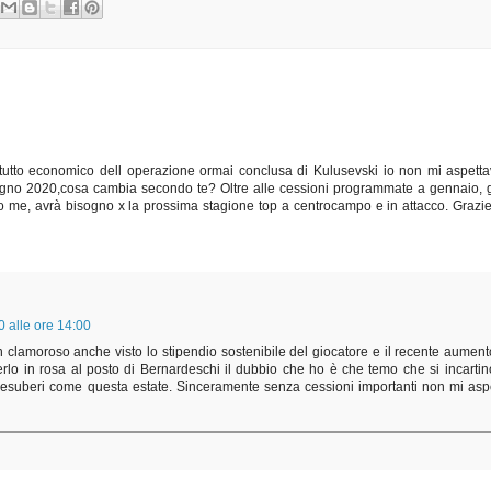
utto economico dell operazione ormai conclusa di Kulusevski io non mi aspett
iugno 2020,cosa cambia secondo te? Oltre alle cessioni programmate a gennaio, 
 me, avrà bisogno x la prossima stagione top a centrocampo e in attacco. Grazie
 alle ore 14:00
 clamoroso anche visto lo stipendio sostenibile del giocatore e il recente aument
terlo in rosa al posto di Bernardeschi il dubbio che ho è che temo che si incartin
i esuberi come questa estate. Sinceramente senza cessioni importanti non mi asp