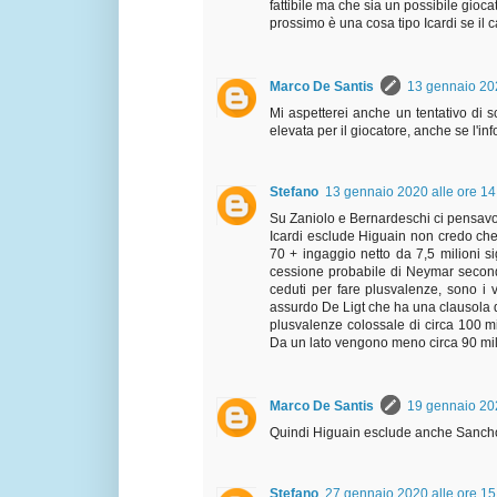
fattibile ma che sia un possibile gioca
prossimo è una cosa tipo Icardi se il c
Marco De Santis
13 gennaio 202
Mi aspetterei anche un tentativo di 
elevata per il giocatore, anche se l'in
Stefano
13 gennaio 2020 alle ore 14
Su Zaniolo e Bernardeschi ci pensavo a
Icardi esclude Higuain non credo che 
70 + ingaggio netto da 7,5 milioni s
cessione probabile di Neymar secondo
ceduti per fare plusvalenze, sono i 
assurdo De Ligt che ha una clausola d
plusvalenze colossale di circa 100 m
Da un lato vengono meno circa 90 milio
Marco De Santis
19 gennaio 202
Quindi Higuain esclude anche Sancho..
Stefano
27 gennaio 2020 alle ore 15