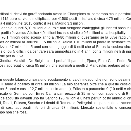
ilioni di ricavi da gare" andando avanti in Champions mi sembrano molto pessimist
 115 euro se viene moltiplicato per 41500 posti il risultato è circa 4.75 milioni. Con
4 milioni, nel 2015 contro il Real Madrid 3,3 milioni.
o anno ai quarti 5,01 milioni di euro e non vengono conteggiati gli incassi hospitalit
la partita Juventus-Atletico 4,9 milioni incasso stadio e 0,6 milioni circa hospitality.
 70,1 milioni dello scorso anno a 78-80 milioni di quest'anno se la Juve raggiun
r 22 milioni al Borussi + 15 milioni a Raiola + 10 milioni al padre in sostanze tra
lizzati 47 milioni in 5 anni con un ingaggio di 8 netti che al Borussia costerà circ
s di cui 5 difficili da centrare sarà ammortizzato in 4 anni con 2 milioni netti di in
ile per la Juve.
hedira, Matuidi , De Sciglio con i probabili partenti , Pjaca, Emre Can, Perin, R
sti aggregati di circa 85 milioni che sommati a quelli di Mandzukic portano ad un 
 in questo bilancio ci sarà uno scostamento circa gli ingaggi che non sono pesanti 
 il saldo è positivo di circa 80 milioni! La mio speranza oltre che a queste cession
 per 5 anni = costo 12,7 milioni costo annuo), Eriksen a parametro 0 (10 netti = ci
cato di Gennaio con Emre Can a pari prezzo di 35 milioni con stipendio di 9 m
nde acquisto davanti uno tra Sancho 120 milioni e 8 netti per un costo annuo di ci
ski, Tonali, Eriksen, Sancho e i rientri di Romero e Pellegrini comportano innalzamen
 di costi aggregati inferiori di circa 97 milioni. Mercato sostenibile e conse
mpo non che rosa.