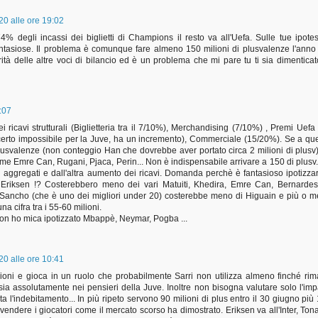
0 alle ore 19:02
4% degli incassi dei biglietti di Champions il resto va all'Uefa. Sulle tue ipotes
asiose. Il problema è comunque fare almeno 150 milioni di plusvalenze l'anno
rità delle altre voci di bilancio ed è un problema che mi pare tu ti sia dimenticat
:07
icavi strutturali (Biglietteria tra il 7/10%), Merchandising (7/10%) , Premi Uefa
n certo impossibile per la Juve, ha un incremento), Commerciale (15/20%). Se a qu
lusvalenze (non conteggio Han che dovrebbe aver portato circa 2 milioni di plusv)
ome Emre Can, Rugani, Pjaca, Perin... Non è indispensabile arrivare a 150 di plusv
i aggregati e dall'altra aumento dei ricavi. Domanda perchè è fantasioso ipotizza
 Eriksen !? Costerebbero meno dei vari Matuiti, Khedira, Emre Can, Bernardes
e Sancho (che è uno dei migliori under 20) costerebbe meno di Higuain e più o 
a cifra tra i 55-60 milioni.
Non ho mica ipotizzato Mbappè, Neymar, Pogba ...
0 alle ore 10:41
ioni e gioca in un ruolo che probabilmente Sarri non utilizza almeno finché ri
ia assolutamente nei pensieri della Juve. Inoltre non bisogna valutare solo l'imp
l'indebitamento... In più ripeto servono 90 milioni di plus entro il 30 giugno più
 vendere i giocatori come il mercato scorso ha dimostrato. Eriksen va all'Inter, Tona