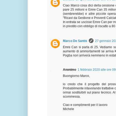
Ciao Marco cosa dici della cessione d
pare 25 milioni e Emre Can 35 milioni
(sembrerebbe) e altre piccole opera
"Ricavi da Gestione e Proventi Calciato
In entrata se uscisse Emre Can per me
in prestito con obbligo di riscatto a 80 
Marco De Santis
27 gennaio 202
Emre Can si parla di 25. Vediamo sa
aumento di ammortamenti se arriva K
Pogba non arriverà nemmeno in estat
Anonimo
1 febbraio 2020 alle ore 09
Buongiorno Marco,
io credo che il progetto del pros
Probabilmente intavolando trattative
ormai sostituibili sul piano tecnico. 
scommessa.
Ciao e complimenti per il lavoro
Michele