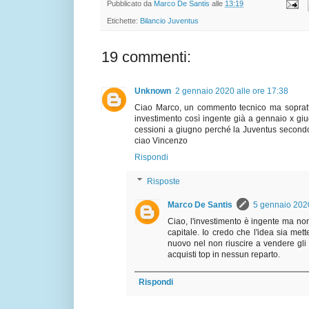
Pubblicato da
Marco De Santis
alle
13:19
Etichette:
Bilancio Juventus
19 commenti:
Unknown
2 gennaio 2020 alle ore 17:38
Ciao Marco, un commento tecnico ma sopratt
investimento così ingente già a gennaio x g
cessioni a giugno perché la Juventus secondo
ciao Vincenzo
Rispondi
Risposte
Marco De Santis
5 gennaio 2020
Ciao, l'investimento è ingente ma non
capitale. Io credo che l'idea sia met
nuovo nel non riuscire a vendere gl
acquisti top in nessun reparto.
Rispondi