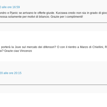
0 alle ore 16:59
andro e Pjanic se arrivano le offerte giuste. Kurzawa credo non sia in grado di gio
mossa solamente per motivi di bilancio. Grazie per i complimenti!
 porterà la Juve sul mercato dei difensori? O con il rientro a Marzo di Chiellini, 
si? Grazie ciao Vincenzo
0 alle ore 20:15