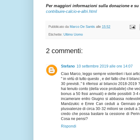
Per maggiori informazioni sulla donazione e su 
contribuire-calcio-e-altri.html
Pubblicato da
Marco De Santis
alle
15:52
Etichette:
Ultimo Uomo
2 commenti:
Stefano
10 settembre 2019 alle ore 14:07
Ciao Marco, leggo sempre volentieri i tuoi artico
" in virtù di tutto questo , e del fatto che il bi
30 previsti.." ti riferissi al bilancio 2018-20
hai tenuto conto (della voce probabile) che ved
bonus a 50 fissi annuali) e delle possibili 3-
incamerare entro Giugno si abbassa notevolme
Mandzukic e Emre Can ceduti a Gennaio poss
plusvalenze di circa 30-32 milioni se ceduti a 3
credo che possa bastare la cessione di Perin 
Cosa ne pensi?
Rispondi