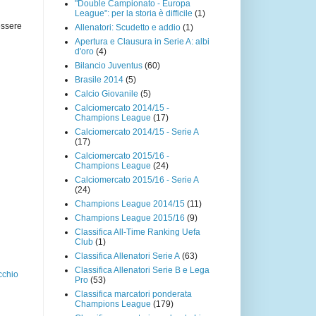
"Double Campionato - Europa
League": per la storia è difficile
(1)
essere
Allenatori: Scudetto e addio
(1)
Apertura e Clausura in Serie A: albi
d'oro
(4)
Bilancio Juventus
(60)
Brasile 2014
(5)
Calcio Giovanile
(5)
Calciomercato 2014/15 -
Champions League
(17)
Calciomercato 2014/15 - Serie A
(17)
Calciomercato 2015/16 -
Champions League
(24)
Calciomercato 2015/16 - Serie A
(24)
Champions League 2014/15
(11)
Champions League 2015/16
(9)
Classifica All-Time Ranking Uefa
Club
(1)
Classifica Allenatori Serie A
(63)
Classifica Allenatori Serie B e Lega
cchio
Pro
(53)
Classifica marcatori ponderata
Champions League
(179)