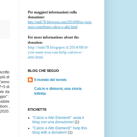
Per maggiori informazioni sulla
donazione:
http://mds78.blogspot.com/2014/09/se-vuoi-
puoi-contribuire-calcio-e-altri.html
For more informations about the
donation:
http://mds78.blogspot.it/2014/08/if-
you-want-you-can-help-calcio-e-
altri.html
BLOG CHE SEGUO
scritto
 più di
Il mondo del tennis
t'anno
7+5 di
Calcio e dintorni, una storia
ale da
infinita
gio" :
sibile
ioni ,
ETICHETTE
-2020.
"Calcio e Altri Elementi": aiuta il
blog con una donazione!
(1)
"Calcio e Altri Elementi": help this
blog with a donation!
(1)