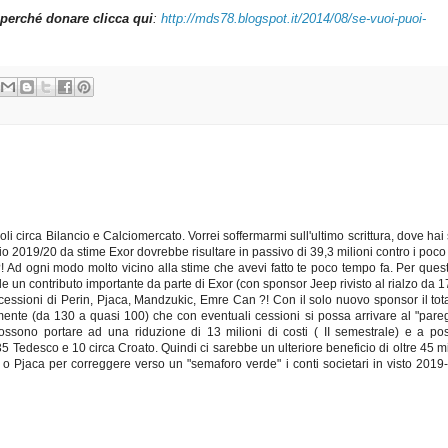
perché donare clicca qui
:
http://mds78.blogspot.it/2014/08/se-vuoi-puoi-
li circa Bilancio e Calciomercato. Vorrei soffermarmi sull'ultimo scrittura, dove hai 
lancio 2019/20 da stime Exor dovrebbe risultare in passivo di 39,3 milioni contro i poco
19 ?! Ad ogni modo molto vicino alla stime che avevi fatto te poco tempo fa. Per ques
e un contributo importante da parte di Exor (con sponsor Jeep rivisto al rialzo da 1
4 cessioni di Perin, Pjaca, Mandzukic, Emre Can ?! Con il solo nuovo sponsor il tot
nte (da 130 a quasi 100) che con eventuali cessioni si possa arrivare al "pareg
ono portare ad una riduzione di 13 milioni di costi ( II semestrale) e a pos
5 Tedesco e 10 circa Croato. Quindi ci sarebbe un ulteriore beneficio di oltre 45 mil
o Pjaca per correggere verso un "semaforo verde" i conti societari in visto 2019