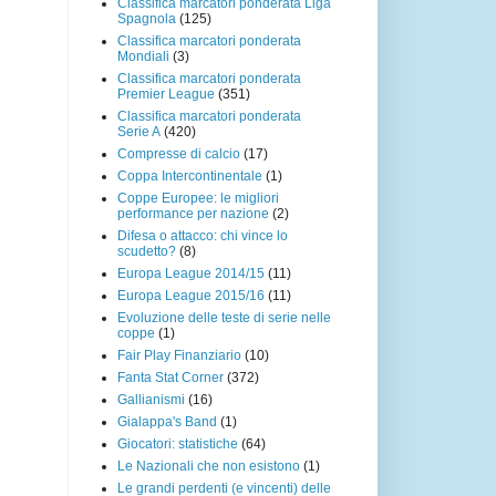
Classifica marcatori ponderata Liga
Spagnola
(125)
Classifica marcatori ponderata
Mondiali
(3)
Classifica marcatori ponderata
Premier League
(351)
Classifica marcatori ponderata
Serie A
(420)
Compresse di calcio
(17)
Coppa Intercontinentale
(1)
Coppe Europee: le migliori
performance per nazione
(2)
Difesa o attacco: chi vince lo
scudetto?
(8)
Europa League 2014/15
(11)
Europa League 2015/16
(11)
Evoluzione delle teste di serie nelle
coppe
(1)
Fair Play Finanziario
(10)
Fanta Stat Corner
(372)
Gallianismi
(16)
Gialappa's Band
(1)
Giocatori: statistiche
(64)
Le Nazionali che non esistono
(1)
Le grandi perdenti (e vincenti) delle