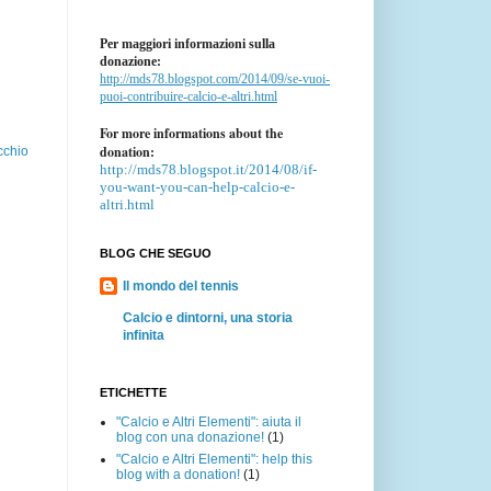
Per maggiori informazioni sulla
donazione:
http://mds78.blogspot.com/2014/09/se-vuoi-
puoi-contribuire-calcio-e-altri.html
For more informations about the
donation:
cchio
http://mds78.blogspot.it/2014/08/if-
you-want-you-can-help-calcio-e-
altri.html
BLOG CHE SEGUO
Il mondo del tennis
Calcio e dintorni, una storia
infinita
ETICHETTE
"Calcio e Altri Elementi": aiuta il
blog con una donazione!
(1)
"Calcio e Altri Elementi": help this
blog with a donation!
(1)