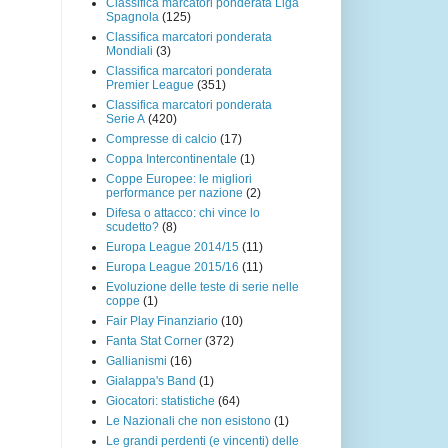
Classifica marcatori ponderata Liga
Spagnola
(125)
Classifica marcatori ponderata
Mondiali
(3)
Classifica marcatori ponderata
Premier League
(351)
Classifica marcatori ponderata
Serie A
(420)
Compresse di calcio
(17)
Coppa Intercontinentale
(1)
Coppe Europee: le migliori
performance per nazione
(2)
Difesa o attacco: chi vince lo
scudetto?
(8)
Europa League 2014/15
(11)
Europa League 2015/16
(11)
Evoluzione delle teste di serie nelle
coppe
(1)
Fair Play Finanziario
(10)
Fanta Stat Corner
(372)
Gallianismi
(16)
Gialappa's Band
(1)
Giocatori: statistiche
(64)
Le Nazionali che non esistono
(1)
Le grandi perdenti (e vincenti) delle