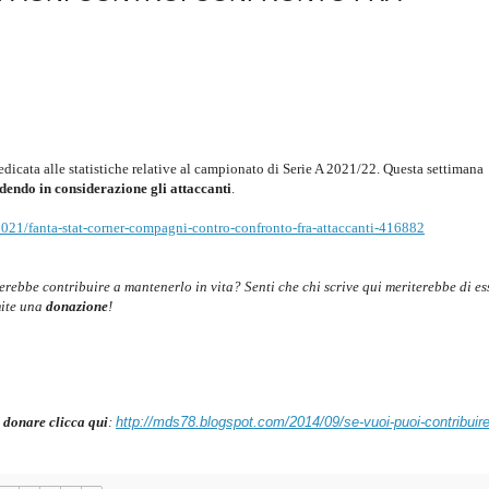
dedicata alle statistiche relative al campionato di Serie A 2021/22. Questa settimana
dendo in considerazione gli attaccanti
.
2021/fanta-stat-corner-compagni-contro-confronto-fra-attaccanti-416882
cerebbe contribuire a mantenerlo in vita? Senti che chi scrive qui meriterebbe di es
mite una
donazione
!
 donare clicca qui
:
http://mds78.blogspot.com/2014/09/se-vuoi-puoi-contribuire